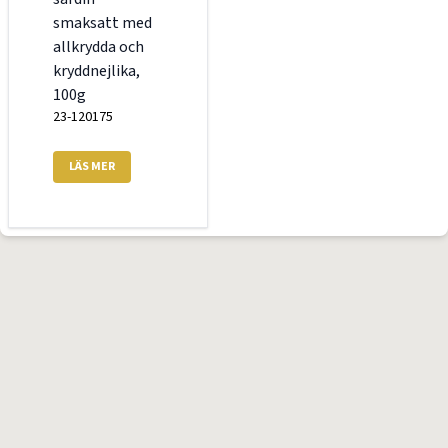
smaksatt med
allkrydda och
kryddnejlika,
100g
23-120175
LÄS MER