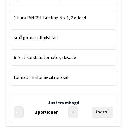
1
burk
FANGST Brisling No. 1, 2 eller 4
små gröna salladsblad
6–8
st
körsbärstomater, skivade
tunna strimlor av citronskal
Justera mängd
−
2
portioner
+
Återställ