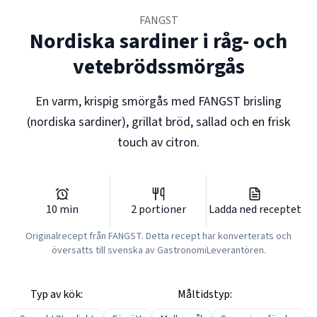
FANGST
Nordiska sardiner i råg- och
vetebrödssmörgås
En varm, krispig smörgås med FANGST brisling
(nordiska sardiner), grillat bröd, sallad och en frisk
touch av citron.
10
min
2
portioner
Ladda ned receptet
Originalrecept från
FANGST
. Detta recept har konverterats och
översatts till svenska av GastronomiLeverantören.
Typ av kök:
Måltidstyp: