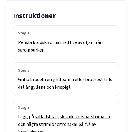
Instruktioner
Steg
1
Pensla
brödskivorna
med
lite
av
oljan
från
sardinburken.
Steg
2
Grilla
brödet
i
en
grillpanna
eller
brödrost
tills
det
är
gyllene
och
krispigt.
Steg
3
Lägg
på
salladsblad,
skivade
körsbärstomater
och
några
strimlor
citronskal
på
två
av
brödskivorna.