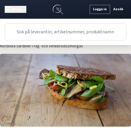
Meny
Logga in
Ansök
Recept
Förrätt
Svenskt/Nordiskt
Nordiska sardiner i råg- och vetebrödssmörgås