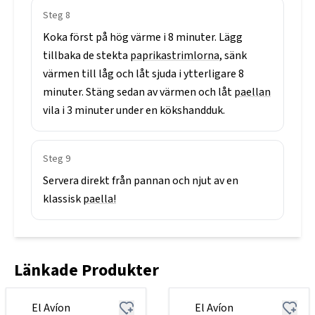
Steg
8
Koka
först
på
hög
värme
i
8
minuter.
Lägg
tillbaka
de
stekta
paprikastrimlorna,
sänk
värmen
till
låg
och
låt
sjuda
i
ytterligare
8
minuter.
Stäng
sedan
av
värmen
och
låt
paellan
vila
i
3
minuter
under
en
kökshandduk.
Steg
9
Servera
direkt
från
pannan
och
njut
av
en
klassisk
paella!
Länkade Produkter
El Avíon
El Avíon