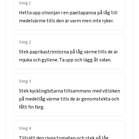
Steg
1
Hetta
upp
olivoljan
i
en
paellapanna
på
låg
till
medelvärme
tills
den
är
varm
men
inte
ryker.
Steg
2
Stek
paprikastrimlorna
på
låg
värme
tills
de
är
mjuka
och
gyllene.
Ta
upp
och
lägg
åt
sidan.
Steg
3
Stek
kycklingbitarna
tillsammans
med
vitlöken
på
medellåg
värme
tills
de
är
genomstekta
och
fått
fin
färg.
Steg
4
Tillsätt
den
rivna
tomaten
och
stek
på
låg