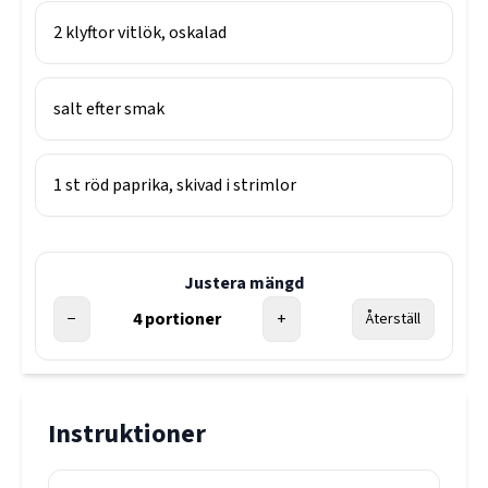
2
klyftor
vitlök, oskalad
salt efter smak
1
st
röd paprika, skivad i strimlor
Justera mängd
−
4
portioner
+
Återställ
Instruktioner