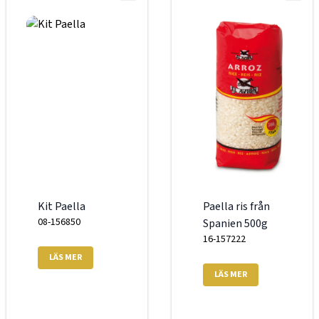
Kit Paella
Paella ris från
08-156850
Spanien 500g
16-157222
LÄS MER
LÄS MER