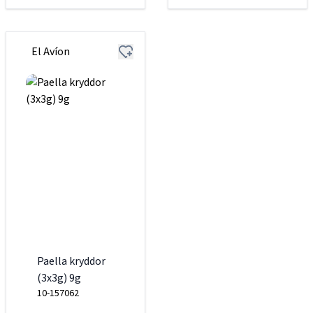
El Avíon
Paella kryddor
(3x3g) 9g
10-157062