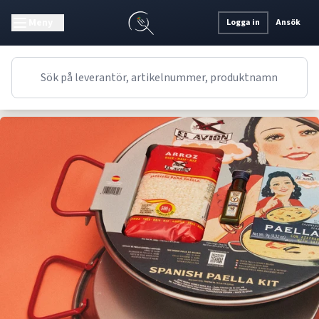
Meny
Logga in
Ansök
Recept
Huvudrätt
Spanskt
Traditionell Paella