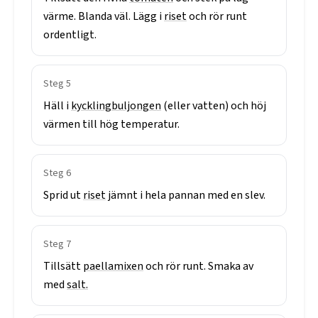
värme.
Blanda
väl.
Lägg
i
riset
och
rör
runt
ordentligt.
Steg
5
Häll
i
kycklingbuljongen
(eller
vatten)
och
höj
värmen
till
hög
temperatur.
Steg
6
Sprid
ut
riset
jämnt
i
hela
pannan
med
en
slev.
Steg
7
Tillsätt
paellamixen
och
rör
runt.
Smaka
av
med
salt.