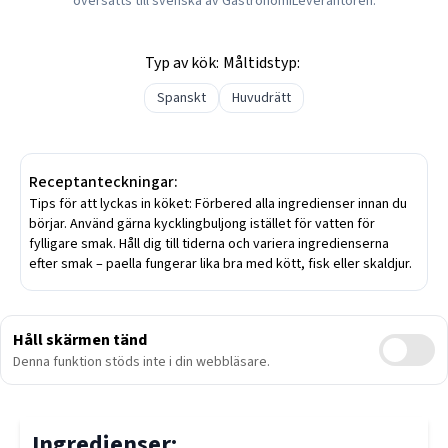
översatts till svenska av GastronomiLeverantören.
Typ av kök:
Måltidstyp:
Spanskt
Huvudrätt
Receptanteckningar:
Tips för att lyckas in köket: Förbered alla ingredienser innan du
börjar. Använd gärna kycklingbuljong istället för vatten för
fylligare smak. Håll dig till tiderna och variera ingredienserna
efter smak – paella fungerar lika bra med kött, fisk eller skaldjur.
Håll skärmen tänd
Denna funktion stöds inte i din webbläsare.
Ingredienser: