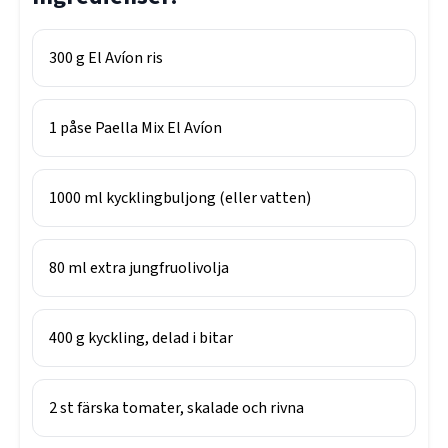
300
g
El Avíon ris
1
påse
Paella Mix El Avíon
1000
ml
kycklingbuljong (eller vatten)
80
ml
extra jungfruolivolja
400
g
kyckling, delad i bitar
2
st
färska tomater, skalade och rivna