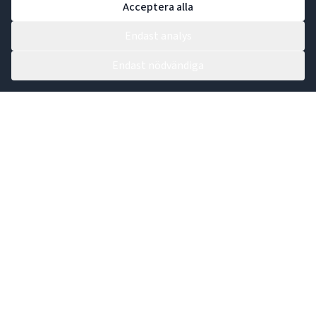
Acceptera alla
Endast analys
Endast nödvändiga
Kontakta vår växel:
0431 44 91 30
Maila in din fråga:
info@gastronomileverantoren.se