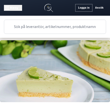
Meny
Logga in
Ansök
Recept
Dessert
Engelskt
Lime och kokos cheesecake