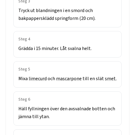
Steg
3
Tryck
ut
blandningen
i
en
smord
och
bakpappersklädd
springform
(20
cm).
Steg
4
Grädda
i
15
minuter.
Låt
svalna
helt.
Steg
5
Mixa
limecurd
och
mascarpone
till
en
slät
smet.
Steg
6
Häll
fyllningen
över
den
avsvalnade
botten
och
jämna
till
ytan.