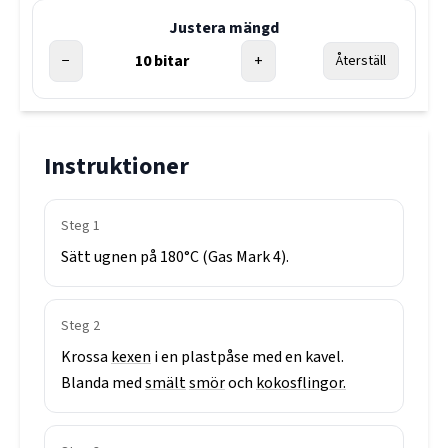
Justera mängd
−
10
bitar
+
Återställ
Instruktioner
Steg
1
Sätt
ugnen
på
180°C
(Gas
Mark
4).
Steg
2
Krossa
kexen
i
en
plastpåse
med
en
kavel.
Blanda
med
smält
smör
och
kokosflingor.