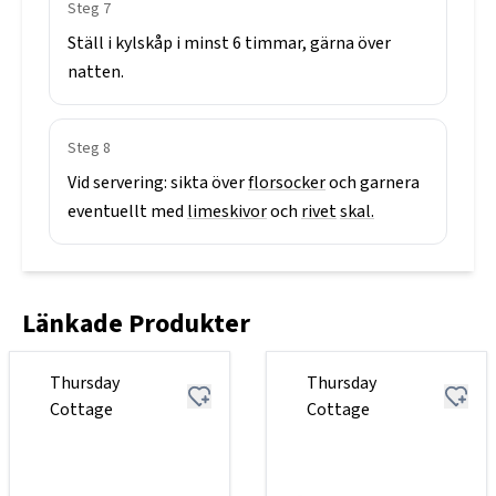
Steg
7
Ställ
i
kylskåp
i
minst
6
timmar,
gärna
över
natten.
Steg
8
Vid
servering:
sikta
över
florsocker
och
garnera
eventuellt
med
limeskivor
och
rivet
skal.
Länkade Produkter
Thursday
Thursday
Cottage
Cottage