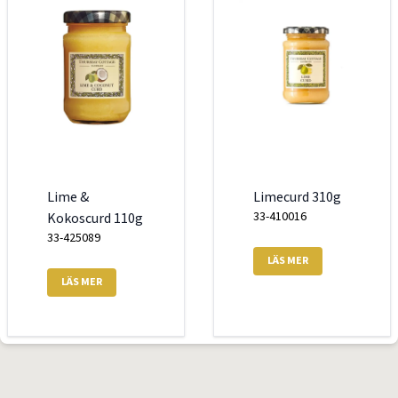
Lime &
Limecurd 310g
33-410016
Kokoscurd 110g
33-425089
LÄS MER
LÄS MER