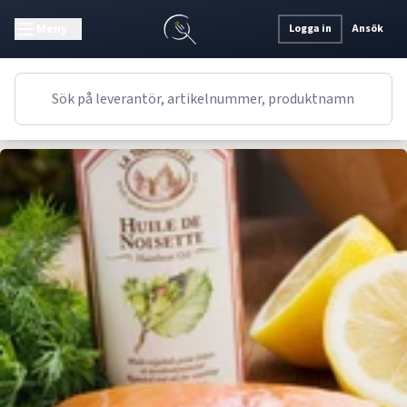
Meny
Logga in
Ansök
Recept
Huvudrätt
Franskt
Lax med rostad hasselnötsolja