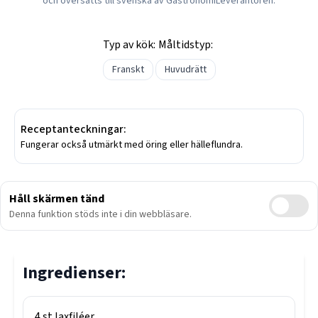
och översatts till svenska av GastronomiLeverantören.
Typ av kök:
Måltidstyp:
Franskt
Huvudrätt
Receptanteckningar:
Fungerar också utmärkt med öring eller hälleflundra.
Håll skärmen tänd
Denna funktion stöds inte i din webbläsare.
Ingredienser:
4
st
laxfiléer