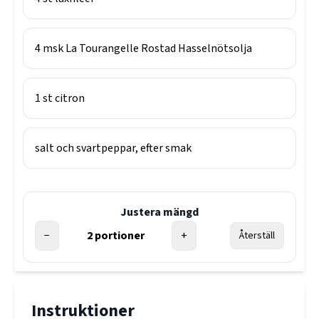
4
msk
La Tourangelle Rostad Hasselnötsolja
1
st
citron
salt och svartpeppar, efter smak
Justera mängd
−
2
portioner
+
Återställ
Instruktioner