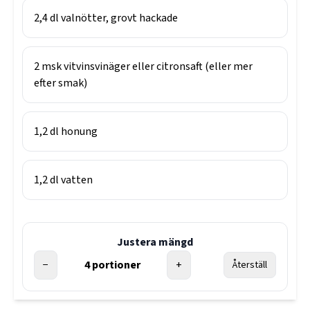
2,4
dl
valnötter, grovt hackade
2
msk
vitvinsvinäger eller citronsaft (eller mer
efter smak)
1,2
dl
honung
1,2
dl
vatten
Justera mängd
−
4
portioner
+
Återställ