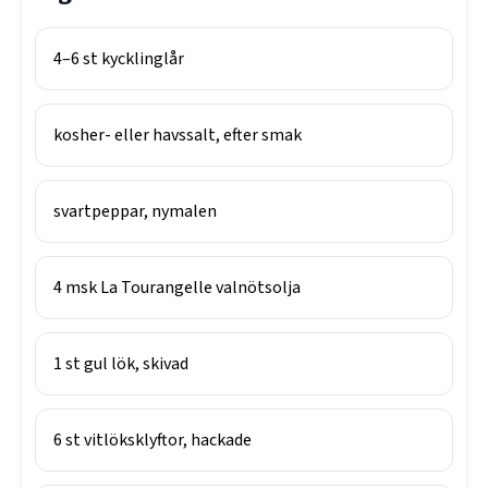
4–6
st
kycklinglår
kosher- eller havssalt, efter smak
svartpeppar, nymalen
4
msk
La Tourangelle valnötsolja
1
st
gul lök, skivad
6
st
vitlöksklyftor, hackade