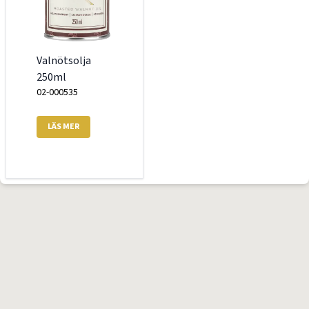
Valnötsolja
250ml
02-000535
LÄS MER