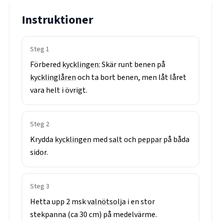
Instruktioner
Steg
1
Förbered
kycklingen:
Skär
runt
benen
på
kycklinglåren
och
ta
bort
benen,
men
låt
låret
vara
helt
i
övrigt.
Steg
2
Krydda
kycklingen
med
salt
och
peppar
på
båda
sidor.
Steg
3
Hetta
upp
2
msk
valnötsolja
i
en
stor
stekpanna
(ca
30
cm)
på
medelvärme.