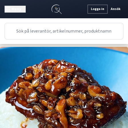
Meny
Logga in
Ansök
Recept
Huvudrätt
Asiatiskt
Kyckling i stekpanna med valnötssås