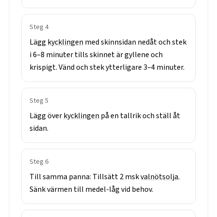
Steg
4
Lägg
kycklingen
med
skinnsidan
nedåt
och
stek
i
6–8
minuter
tills
skinnet
är
gyllene
och
krispigt.
Vänd
och
stek
ytterligare
3–4
minuter.
Steg
5
Lägg
över
kycklingen
på
en
tallrik
och
ställ
åt
sidan.
Steg
6
Till
samma
panna:
Tillsätt
2
msk
valnötsolja.
Sänk
värmen
till
medel-låg
vid
behov.