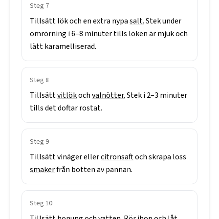
Steg
7
Tillsätt
lök
och
en
extra
nypa
salt.
Stek
under
omrörning
i
6–8
minuter
tills
löken
är
mjuk
och
lätt
karamelliserad.
Steg
8
Tillsätt
vitlök
och
valnötter.
Stek
i
2–3
minuter
tills
det
doftar
rostat.
Steg
9
Tillsätt
vinäger
eller
citronsaft
och
skrapa
loss
smaker
från
botten
av
pannan.
Steg
10
Tillsätt
honung
och
vatten.
Rör
ihop
och
låt