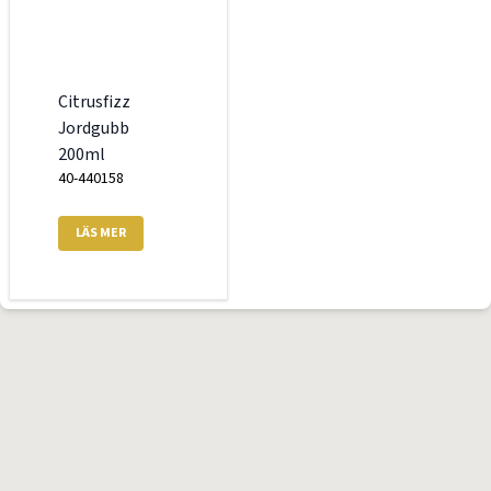
Citrusfizz
Jordgubb
200ml
40-440158
LÄS MER