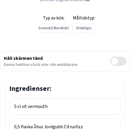
Du hittar originalreceptet
här
Typ av kök:
Måltidstyp:
Svenskt/Nordiskt
Drinktips
Håll skärmen tänd
Denna funktion stöds inte i din webbläsare.
Ingredienser:
5
cl
vit vermouth
0,5
flaska
Åhus Jordgubb Citrusfizz