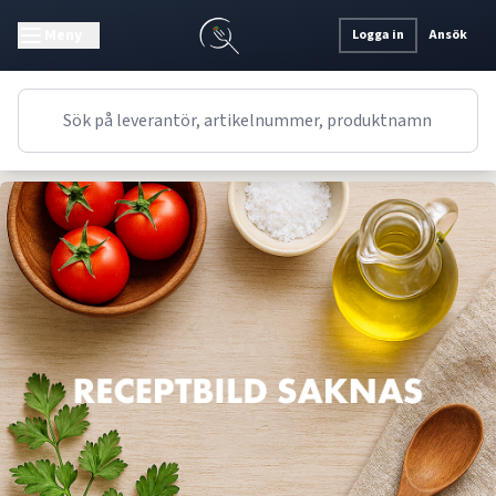
Meny
Logga in
Ansök
Recept
Drinktips
Svenskt/Nordiskt
Jordgubb/Citrus Spritz