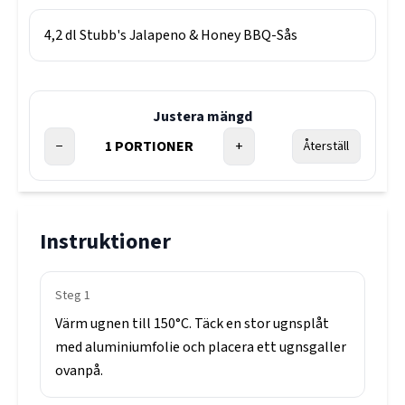
4,2
dl
Stubb's Jalapeno & Honey BBQ-Sås
Justera mängd
−
1
PORTIONER
+
Återställ
Instruktioner
Steg
1
Värm
ugnen
till
150°C.
Täck
en
stor
ugnsplåt
med
aluminiumfolie
och
placera
ett
ugnsgaller
ovanpå.