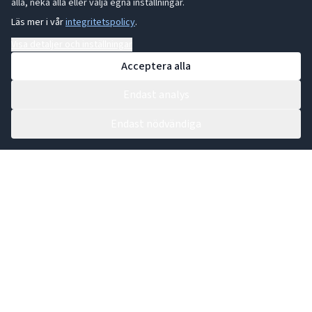
alla, neka alla eller välja egna inställningar.
Läs mer i vår
integritetspolicy
.
Visa detaljer och inställningar
Acceptera alla
Endast analys
Endast nödvändiga
Kontakta vår växel:
0431 44 91 30