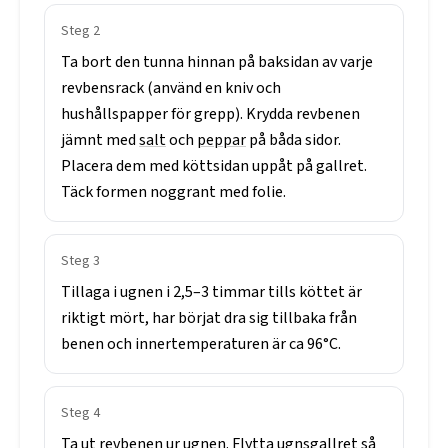
Steg
2
Ta
bort
den
tunna
hinnan
på
baksidan
av
varje
revbensrack
(använd
en
kniv
och
hushållspapper
för
grepp).
Krydda
revbenen
jämnt
med
salt
och
peppar
på
båda
sidor.
Placera
dem
med
köttsidan
uppåt
på
gallret.
Täck
formen
noggrant
med
folie.
Steg
3
Tillaga
i
ugnen
i
2,5–3
timmar
tills
köttet
är
riktigt
mört,
har
börjat
dra
sig
tillbaka
från
benen
och
innertemperaturen
är
ca
96°C.
Steg
4
Ta
ut
revbenen
ur
ugnen.
Flytta
ugnsgallret
så