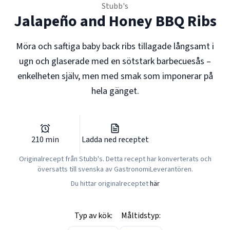
Stubb's
Jalapeño and Honey BBQ Ribs
Möra och saftiga baby back ribs tillagade långsamt i
ugn och glaserade med en sötstark barbecuesås –
enkelheten själv, men med smak som imponerar på
hela gänget.
210
min
Ladda ned receptet
Originalrecept från
Stubb's
. Detta recept har konverterats och
översatts till svenska av GastronomiLeverantören.
Du hittar originalreceptet
här
Typ av kök:
Måltidstyp: