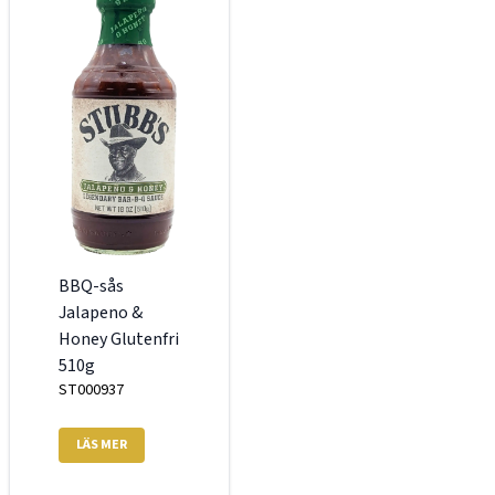
BBQ-sås
Jalapeno &
Honey Glutenfri
510g
ST000937
LÄS MER