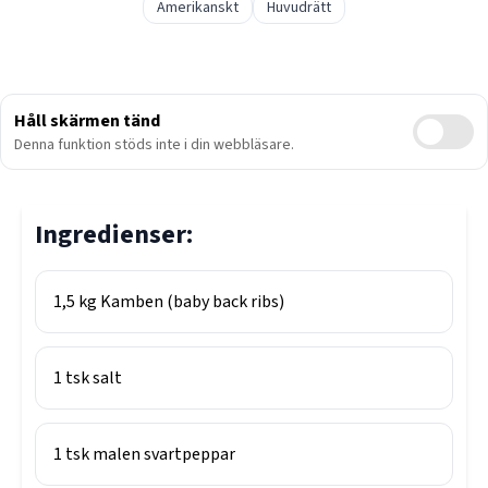
Amerikanskt
Huvudrätt
Håll skärmen tänd
Denna funktion stöds inte i din webbläsare.
Ingredienser:
1,5
kg
Kamben (baby back ribs)
1
tsk
salt
1
tsk
malen svartpeppar