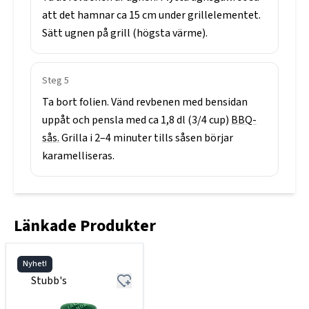
att
det
hamnar
ca
15
cm
under
grillelementet.
Sätt
ugnen
på
grill
(högsta
värme).
Steg
5
Ta
bort
folien.
Vänd
revbenen
med
bensidan
uppåt
och
pensla
med
ca
1,8
dl
(3/4
cup)
BBQ-
sås.
Grilla
i
2–4
minuter
tills
såsen
börjar
karamelliseras.
Länkade Produkter
Nyhet!
Stubb's