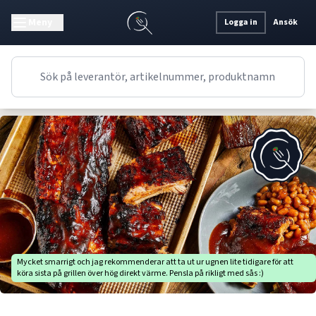
Meny
Logga in
Ansök
Recept
Huvudrätt
Amerikanskt
Jalapeño and Honey BBQ Ribs
Mycket smarrigt och jag rekommenderar att ta ut ur ugnen lite tidigare för att
köra sista på grillen över hög direkt värme. Pensla på rikligt med sås :)