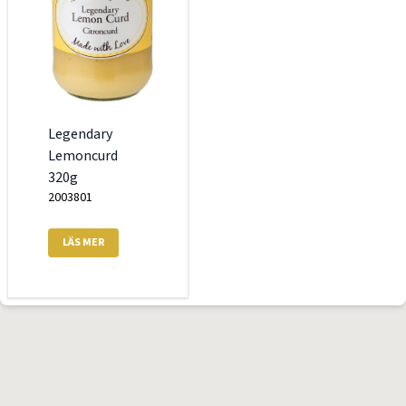
Legendary
Lemoncurd
320g
2003801
LÄS MER