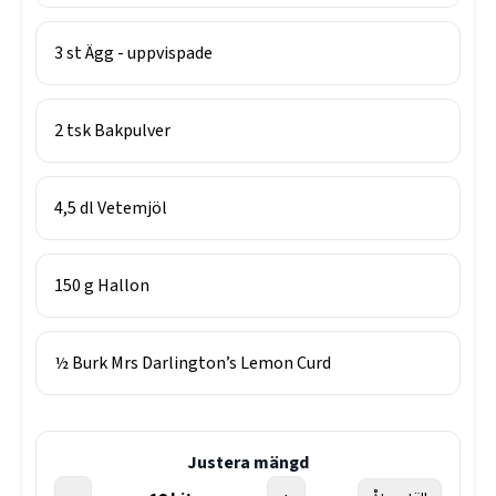
3
st
Ägg - uppvispade
2
tsk
Bakpulver
4,5
dl
Vetemjöl
150
g
Hallon
½
Burk
Mrs Darlington’s Lemon Curd
Justera mängd