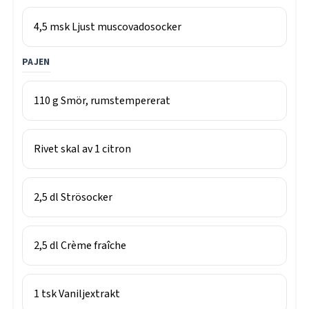
4,5
msk
Ljust muscovadosocker
PAJEN
110
g
Smör, rumstempererat
Rivet skal av 1 citron
2,5
dl
Strösocker
2,5
dl
Crème fraîche
1
tsk
Vaniljextrakt