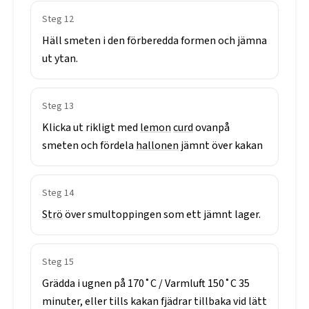
Steg
12
Häll
smeten
i
den
förberedda
formen
och
jämna
ut
ytan.
Steg
13
Klicka
ut
rikligt
med
lemon
curd
ovanpå
smeten
och
fördela
hallonen
jämnt
över
kakan
Steg
14
Strö
över
smultoppingen
som
ett
jämnt
lager.
Steg
15
Grädda
i
ugnen
på
170˚C
/
Varmluft
150˚C
35
minuter,
eller
tills
kakan
fjädrar
tillbaka
vid
lätt