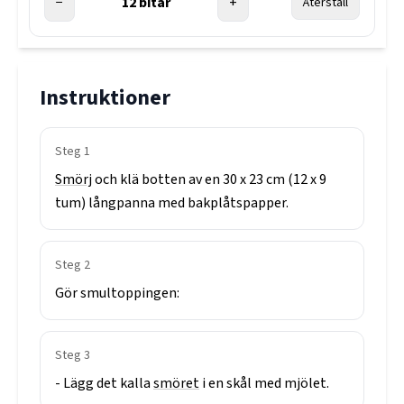
−
12
bitar
+
Återställ
Instruktioner
Steg
1
Smörj
och
klä
botten
av
en
30
x
23
cm
(12
x
9
tum)
långpanna
med
bakplåtspapper.
Steg
2
Gör
smultoppingen:
Steg
3
-
Lägg
det
kalla
smöret
i
en
skål
med
mjölet.