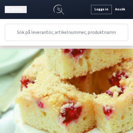
Meny
Logga in
Ansök
Recept
Dessert
Engelskt
Hallon & Citroncurdskaka