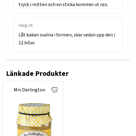
tryck
i
mitten
och
en
sticka
kommer
ut
ren.
Steg
16
Låt
kakan
svalna
i
formen,
skär
sedan
upp
den
i
12
bitar.
Länkade Produkter
Mrs Darlington