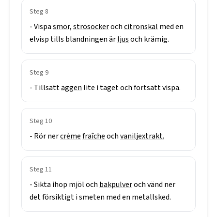
Steg
8
-
Vispa
smör,
strösocker
och
citronskal
med
en
elvisp
tills
blandningen
är
ljus
och
krämig.
Steg
9
-
Tillsätt
äggen
lite
i
taget
och
fortsätt
vispa.
Steg
10
-
Rör
ner
crème
fraîche
och
vaniljextrakt.
Steg
11
-
Sikta
ihop
mjöl
och
bakpulver
och
vänd
ner
det
försiktigt
i
smeten
med
en
metallsked.