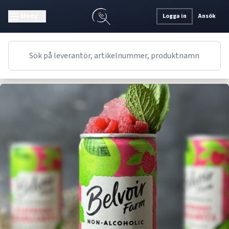
Meny
Logga in
Ansök
Recept
Drinktips
Engelskt
Frozen Raspberry Margarita