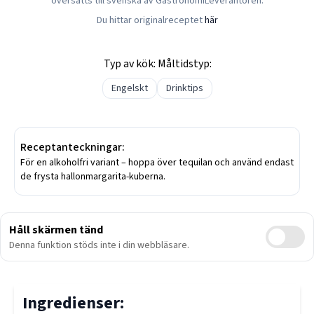
översatts till svenska av GastronomiLeverantören.
Du hittar originalreceptet
här
Typ av kök:
Måltidstyp:
Engelskt
Drinktips
Receptanteckningar:
För en alkoholfri variant – hoppa över tequilan och använd endast
de frysta hallonmargarita-kuberna.
Håll skärmen tänd
Denna funktion stöds inte i din webbläsare.
Ingredienser: