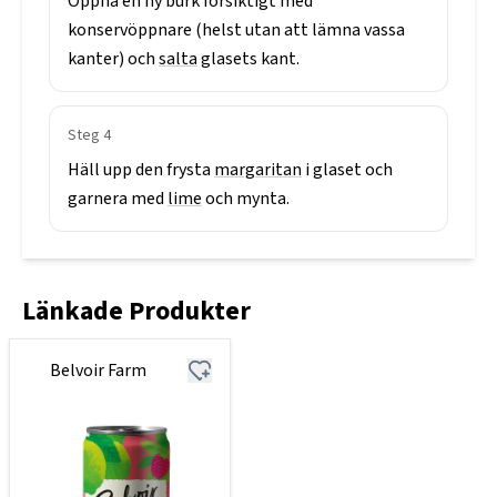
Öppna
en
ny
burk
försiktigt
med
konservöppnare
(helst
utan
att
lämna
vassa
kanter)
och
salta
glasets
kant.
Steg
4
Häll
upp
den
frysta
margaritan
i
glaset
och
garnera
med
lime
och
mynta.
Länkade Produkter
Belvoir Farm