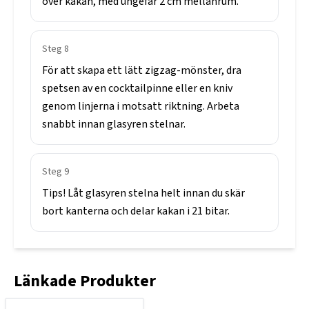
över
kakan,
med
ungefär
2
cm
mellanrum.
Steg
8
För
att
skapa
ett
lätt
zigzag-mönster,
dra
spetsen
av
en
cocktailpinne
eller
en
kniv
genom
linjerna
i
motsatt
riktning.
Arbeta
snabbt
innan
glasyren
stelnar.
Steg
9
Tips!
Låt
glasyren
stelna
helt
innan
du
skär
bort
kanterna
och
delar
kakan
i
21
bitar.
Länkade Produkter