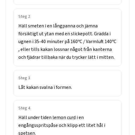
Steg
2
Häll
smeten
i
en
långpanna
och
jämna
försiktigt
ut
ytan
med
en
slickepott.
Grädda
i
ugnen
i
35-40
minuter
på
160ºC
/
Varmluft
140ºC
,
eller
tills
kakan
lossnar
något
från
kanterna
och
fjädrar
tillbaka
när
du
trycker
lätt
i
mitten.
Steg
3
Låt
kakan
svalna
i
formen.
Steg
4
Häll
under
tiden
lemon
curd
i
en
engångsspritspåse
och
klipp
ett
litet
hål
i
spetsen.