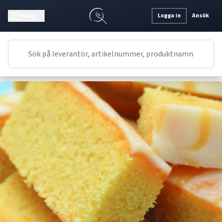
Meny
Logga in
Ansök
Recept
Dessert
Engelskt
Citroncurd-kakor i långpanna