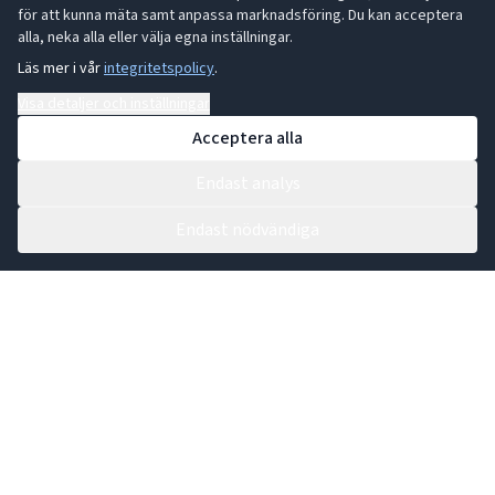
för att kunna mäta samt anpassa marknadsföring. Du kan acceptera
alla, neka alla eller välja egna inställningar.
Läs mer i vår
integritetspolicy
.
Visa detaljer och inställningar
Acceptera alla
Endast analys
Endast nödvändiga
Kontakta vår växel:
0431 44 91 30