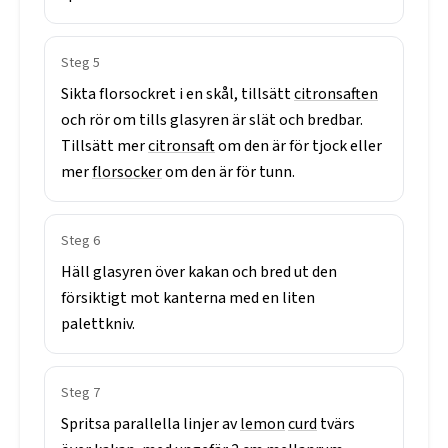
Steg
5
Sikta
florsockret
i
en
skål,
tillsätt
citronsaften
och
rör
om
tills
glasyren
är
slät
och
bredbar.
Tillsätt
mer
citronsaft
om
den
är
för
tjock
eller
mer
florsocker
om
den
är
för
tunn.
Steg
6
Häll
glasyren
över
kakan
och
bred
ut
den
försiktigt
mot
kanterna
med
en
liten
palettkniv.
Steg
7
Spritsa
parallella
linjer
av
lemon
curd
tvärs