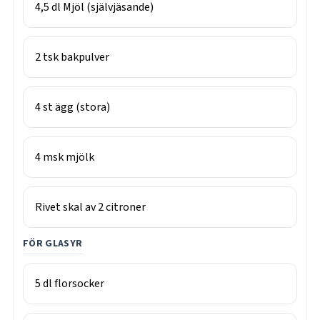
4,5
dl
Mjöl (självjäsande)
2
tsk
bakpulver
4
st
ägg (stora)
4
msk
mjölk
Rivet skal av 2 citroner
FÖR GLASYR
5
dl
florsocker