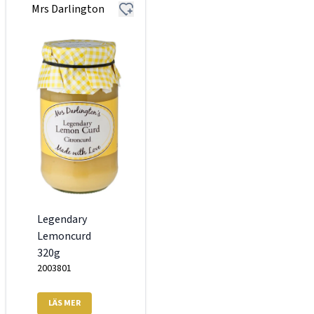
Mrs Darlington
Legendary
Lemoncurd
320g
2003801
LÄS MER