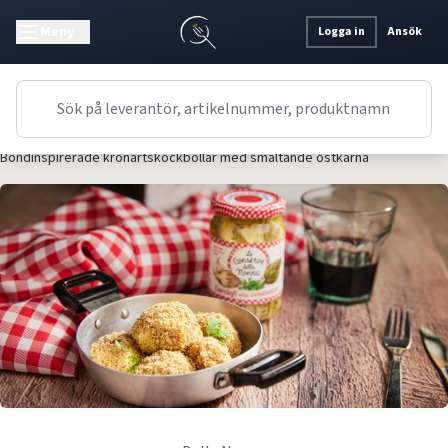
Meny
Logga in
Ansök
Recept
Förrätt
Italienskt
Bondinspirerade kronärtskockbollar med smältande ostkärna