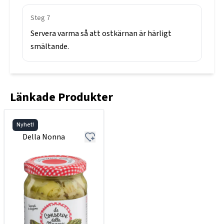
Steg
7
Servera
varma
så
att
ostkärnan
är
härligt
smältande.
Länkade Produkter
Nyhet!
Della Nonna