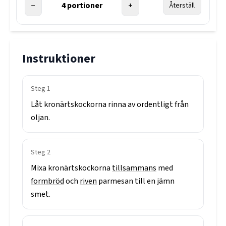
−
4
portioner
+
Återställ
Instruktioner
Steg
1
Låt
kronärtskockorna
rinna
av
ordentligt
från
oljan.
Steg
2
Mixa
kronärtskockorna
tillsammans
med
formbröd
och
riven
parmesan
till
en
jämn
smet.