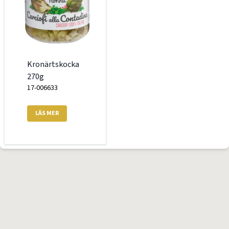
Kronärtskocka
270g
17-006633
LÄS MER