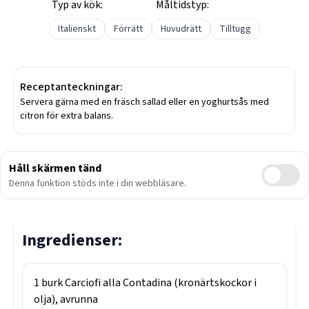
Typ av kök:
Måltidstyp:
Italienskt
Förrätt
Huvudrätt
Tilltugg
Receptanteckningar:
Servera gärna med en fräsch sallad eller en yoghurtsås med
citron för extra balans.
Håll skärmen tänd
Denna funktion stöds inte i din webbläsare.
Ingredienser:
1
burk
Carciofi alla Contadina (kronärtskockor i
olja), avrunna