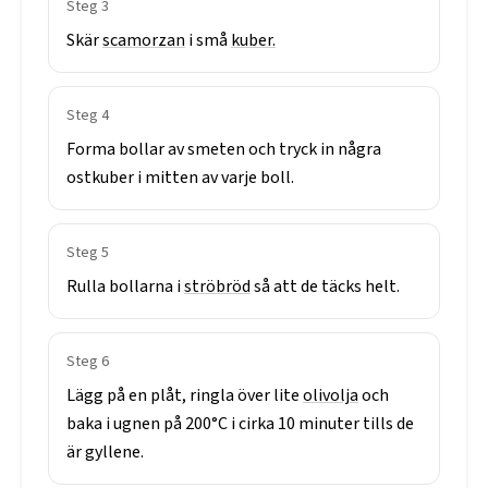
Steg
3
Skär
scamorzan
i
små
kuber.
Steg
4
Forma
bollar
av
smeten
och
tryck
in
några
ostkuber
i
mitten
av
varje
boll.
Steg
5
Rulla
bollarna
i
ströbröd
så
att
de
täcks
helt.
Steg
6
Lägg
på
en
plåt,
ringla
över
lite
olivolja
och
baka
i
ugnen
på
200°C
i
cirka
10
minuter
tills
de
är
gyllene.