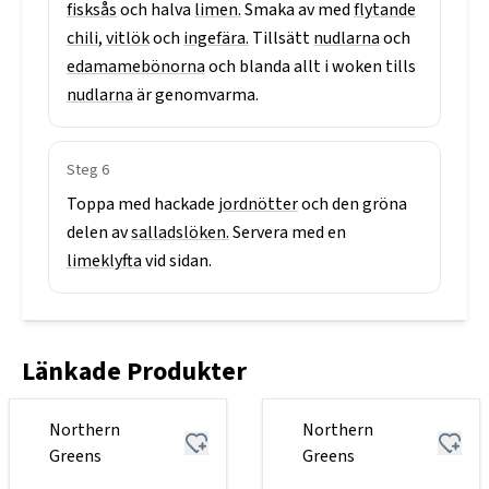
fisksås
och
halva
limen.
Smaka
av
med
flytande
chili,
vitlök
och
ingefära.
Tillsätt
nudlarna
och
edamamebönorna
och
blanda
allt
i
woken
tills
nudlarna
är
genomvarma.
Steg
6
Toppa
med
hackade
jordnötter
och
den
gröna
delen
av
salladslöken.
Servera
med
en
limeklyfta
vid
sidan.
Länkade Produkter
Northern
Northern
Greens
Greens