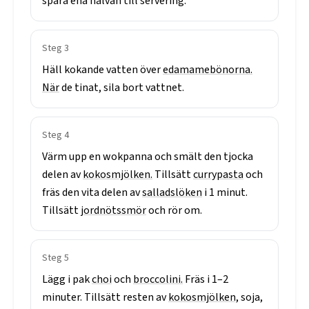
spara
ena
halvan
till
servering.
Steg
3
Häll
kokande
vatten
över
edamamebönorna.
När
de
tinat,
sila
bort
vattnet.
Steg
4
Värm
upp
en
wokpanna
och
smält
den
tjocka
delen
av
kokosmjölken.
Tillsätt
currypasta
och
fräs
den
vita
delen
av
salladslöken
i
1
minut.
Tillsätt
jordnötssmör
och
rör
om.
Steg
5
Lägg
i
pak
choi
och
broccolini.
Fräs
i
1–2
minuter.
Tillsätt
resten
av
kokosmjölken,
soja,