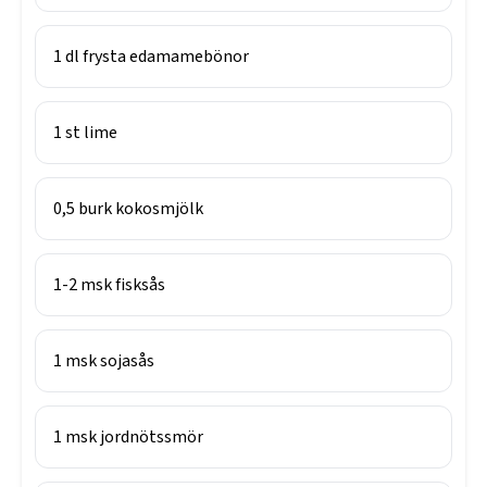
1
dl
frysta edamamebönor
1
st
lime
0,5
burk
kokosmjölk
1-2
msk
fisksås
1
msk
sojasås
1
msk
jordnötssmör