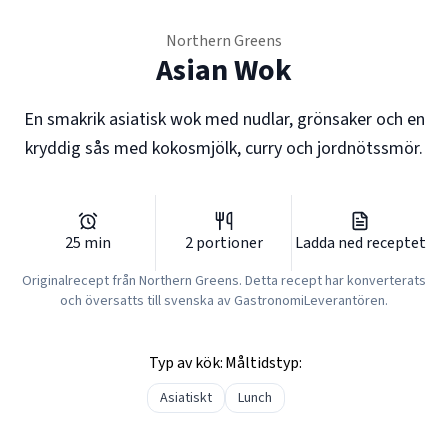
Northern Greens
Asian Wok
En smakrik asiatisk wok med nudlar, grönsaker och en
kryddig sås med kokosmjölk, curry och jordnötssmör.
25
min
2
portioner
Ladda ned receptet
Originalrecept från
Northern Greens
. Detta recept har konverterats
och översatts till svenska av GastronomiLeverantören.
Typ av kök:
Måltidstyp:
Asiatiskt
Lunch