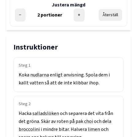
Justera mängd
−
2
portioner
+
Återställ
Instruktioner
Steg
1
Koka
nudlarna
enligt
anvisning.
Spola
dem
i
kallt
vatten
så
att
de
inte
klibbar
ihop.
Steg
2
Hacka
salladslöken
och
separera
det
vita
från
det
gröna.
Skär
av
roten
på
pak
choi
och
dela
broccolini
i
mindre
bitar.
Halvera
limen
och