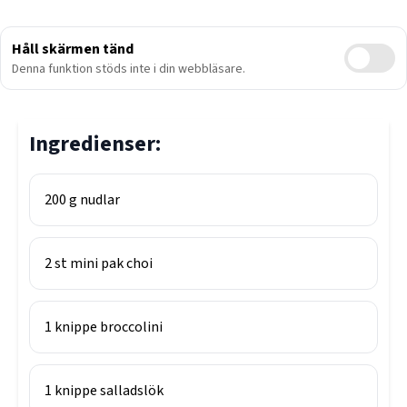
Håll skärmen tänd
Denna funktion stöds inte i din webbläsare.
Ingredienser:
200
g
nudlar
2
st
mini pak choi
1
knippe
broccolini
1
knippe
salladslök