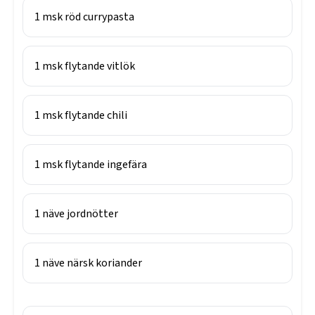
1
msk
röd currypasta
1
msk
flytande vitlök
1
msk
flytande chili
1
msk
flytande ingefära
1
näve
jordnötter
1
näve
närsk koriander