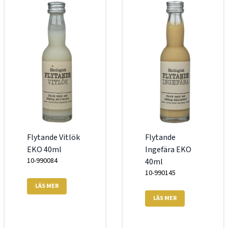
Flytande Vitlök
Flytande
EKO 40ml
Ingefära EKO
10-990084
40ml
10-990145
LÄS MER
LÄS MER