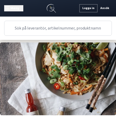
Meny
Logga in
Ansök
Recept
Lunch
Asiatiskt
Asian Wok