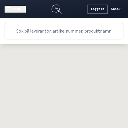
Meny
Logga in
Ansök
Receptet kunde inte hittas.