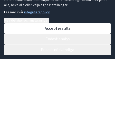
för att kunna mäta samt anpassa marknadsföring. Du kan acceptera
alla, neka alla eller välja egna inställningar.
Läs mer i vår
integritetspolicy
.
Visa detaljer och inställningar
Acceptera alla
Endast analys
Endast nödvändiga
Kontakta vår växel:
0431 44 91 30