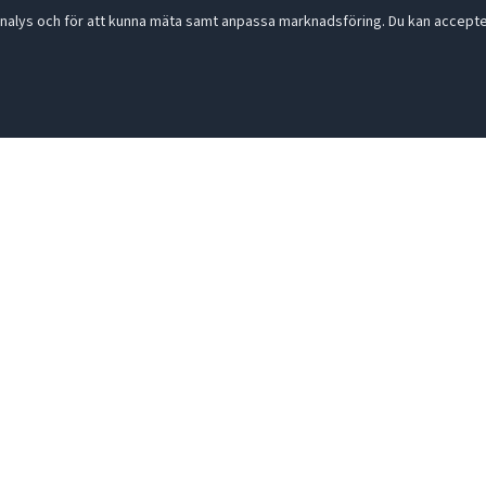
nalys och för att kunna mäta samt anpassa marknadsföring. Du kan acceptera
Maila in din fråga:
info@gastronomileverantoren.se
556493-5780
- God smak är d