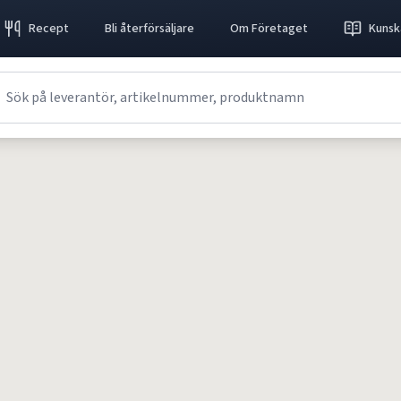
Recept
Bli återförsäljare
Om Företaget
Kunsk
Receptet kunde inte hittas.