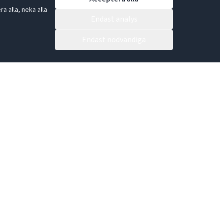
 alla, neka alla
Endast analys
Endast nödvändiga
Bli återförsäljare idag!
en bästa gåvan.