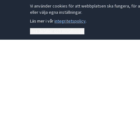
Vi använder cookies för att webbplatsen ska fungera, för a
eller välja egna inställningar.
Läs mer i vår
integritetspolicy
.
Visa detaljer och inställningar
Kontakta vår växel:
0431 44 91 30
Metallgatan 21 B, 262 72 Ängelholm Orgnr: 