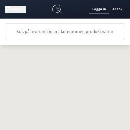
Meny
Logga in
Ansök
Receptet kunde inte hittas.