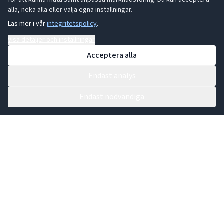
för att kunna mäta samt anpassa marknadsföring. Du kan acceptera
alla, neka alla eller välja egna inställningar.
Läs mer i vår
integritetspolicy
.
Visa detaljer och inställningar
Acceptera alla
Endast analys
Endast nödvändiga
Kontakta vår växel:
0431 44 91 30