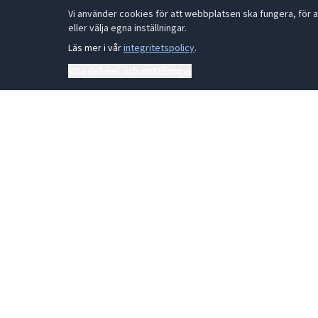
Vi använder cookies för att webbplatsen ska fungera, för a
eller välja egna inställningar.
Läs mer i vår
integritetspolicy
.
Visa detaljer och inställningar
Kontakta vår växel:
0431 44 91 30
Metallgatan 21 B, 262 72 Ängelholm Orgnr: 