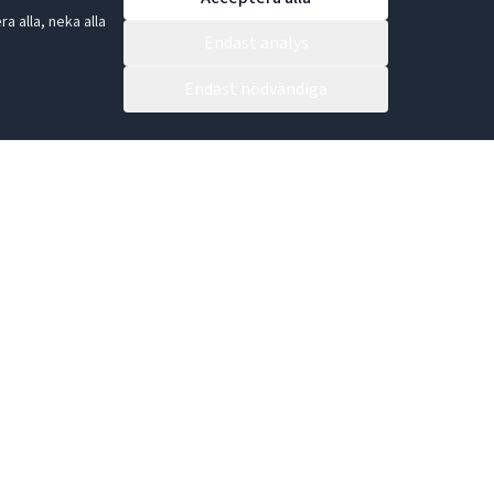
 alla, neka alla
Endast analys
Endast nödvändiga
Bli återförsäljare idag!
en bästa gåvan.