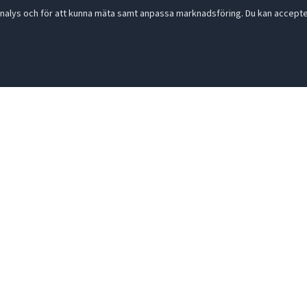
nalys och för att kunna mäta samt anpassa marknadsföring. Du kan acceptera
Maila in din fråga:
info@gastronomileverantoren.se
556493-5780
- God smak är d