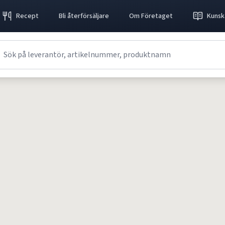
Recept
Bli återförsäljare
Om Företaget
Kunsk
Receptet kunde inte hittas.