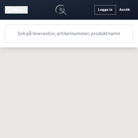
Meny
Logga in
Ansök
Receptet kunde inte hittas.