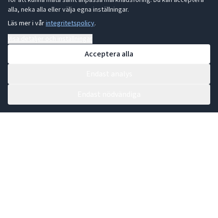
för att kunna mäta samt anpassa marknadsföring. Du kan acceptera
alla, neka alla eller välja egna inställningar.
Läs mer i vår
integritetspolicy
.
Visa detaljer och inställningar
Acceptera alla
Endast analys
Endast nödvändiga
Kontakta vår växel:
0431 44 91 30