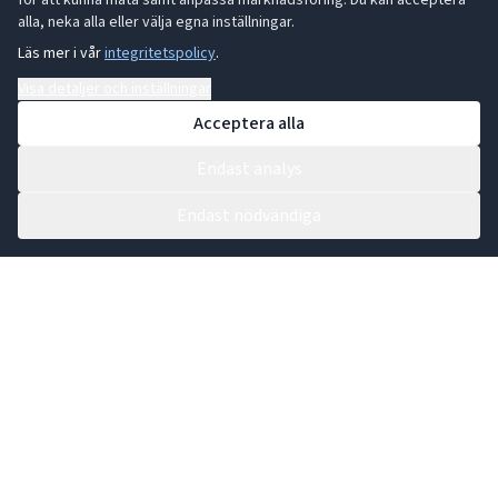
för att kunna mäta samt anpassa marknadsföring. Du kan acceptera
alla, neka alla eller välja egna inställningar.
Läs mer i vår
integritetspolicy
.
Visa detaljer och inställningar
Acceptera alla
Endast analys
Endast nödvändiga
Kontakta vår växel:
0431 44 91 30