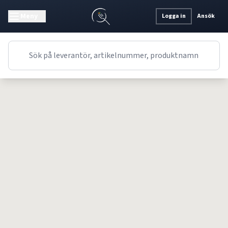
Meny
Logga in
Ansök
Receptet kunde inte hittas.