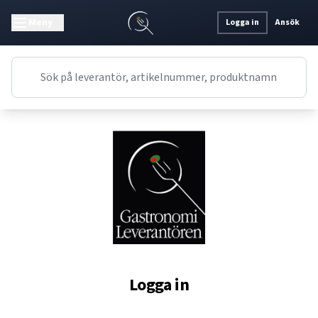
Meny
Logga in
Ansök
Logga in