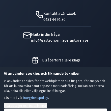
Kontakta vår växel:
0431 44 91 30
Maila in din fråga:
info@gastronomileverantoren.se
Bli återförsäljare idag!
Vi använder cookies och liknande tekniker
Vi använder cookies för att webbplatsen ska fungera, för analys och
Metallgatan 21 B, 262 72
för att kunna mäta samt anpassa marknadsföring. Du kan acceptera
Ängelholm Orgnr: 556493-5780
alla, neka alla eller välja egna inställningar.
Läs mer i vår
integritetspolicy
.
- God smak är den bästa gåvan.
Visa detaljer och inställningar