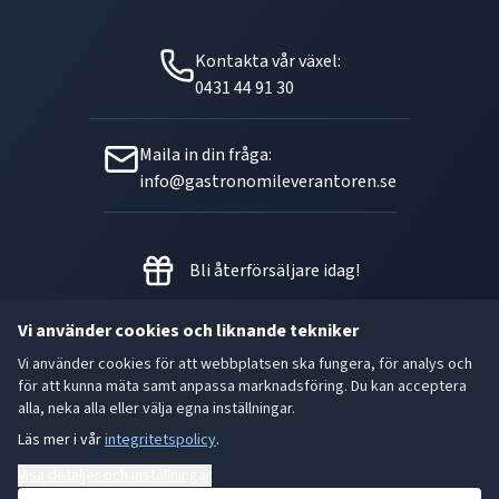
Kontakta vår växel:
0431 44 91 30
Maila in din fråga:
info@gastronomileverantoren.se
Bli återförsäljare idag!
Vi använder cookies och liknande tekniker
Vi använder cookies för att webbplatsen ska fungera, för analys och
Metallgatan 21 B, 262 72
för att kunna mäta samt anpassa marknadsföring. Du kan acceptera
Ängelholm Orgnr: 556493-5780
alla, neka alla eller välja egna inställningar.
Läs mer i vår
integritetspolicy
.
- God smak är den bästa gåvan.
Visa detaljer och inställningar