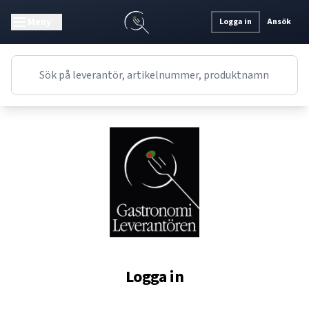
Meny
Logga in
Ansök
Logga in