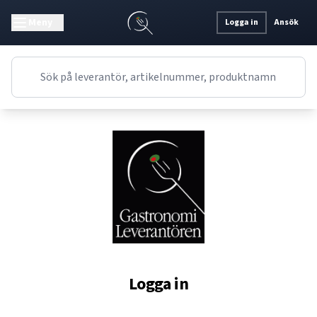
Meny
Logga in
Ansök
Logga in