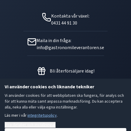
Kontakta vår växel:
0431 44 91 30
Maila in din fråga:
info@gastronomileverantoren.se
Bli återförsäljare idag!
Vi använder cookies och liknande tekniker
Vi använder cookies för att webbplatsen ska fungera, för analys och
Metallgatan 21 B, 262 72
för att kunna mäta samt anpassa marknadsföring. Du kan acceptera
Ängelholm Orgnr: 556493-5780
alla, neka alla eller välja egna inställningar.
Läs mer i vår
integritetspolicy
.
- God smak är den bästa gåvan.
Visa detaljer och inställningar