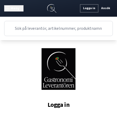
Meny
Logga in
Ansök
Logga in