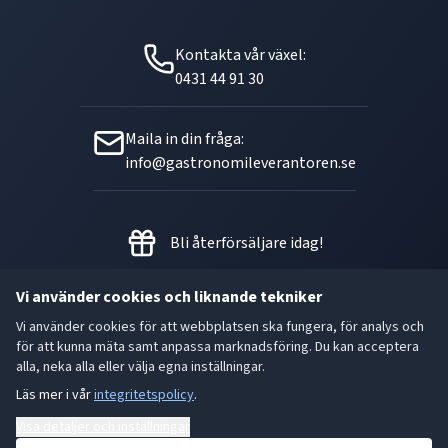
Kontakta vår växel:
0431 44 91 30
Maila in din fråga:
info@gastronomileverantoren.se
Bli återförsäljare idag!
Vi använder cookies och liknande tekniker
Vi använder cookies för att webbplatsen ska fungera, för analys och
Metallgatan 21 B, 262 72
för att kunna mäta samt anpassa marknadsföring. Du kan acceptera
Ängelholm Orgnr: 556493-5780
alla, neka alla eller välja egna inställningar.
Läs mer i vår
integritetspolicy
.
- God smak är den bästa gåvan.
Visa detaljer och inställningar