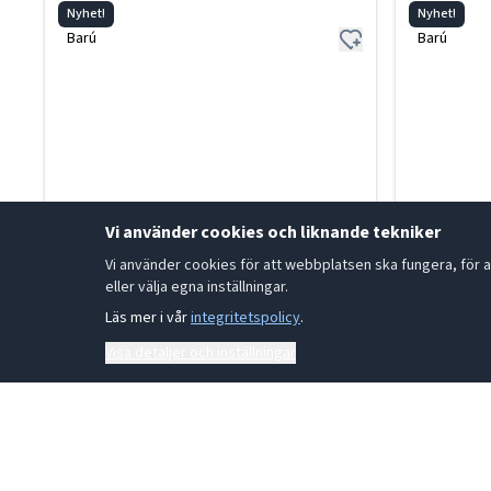
Nyhet!
Nyhet!
Barú
Barú
Vi använder cookies och liknande tekniker
Vi använder cookies för att webbplatsen ska fungera, för a
eller välja egna inställningar.
Läs mer i vår
integritetspolicy
.
Visa detaljer och inställningar