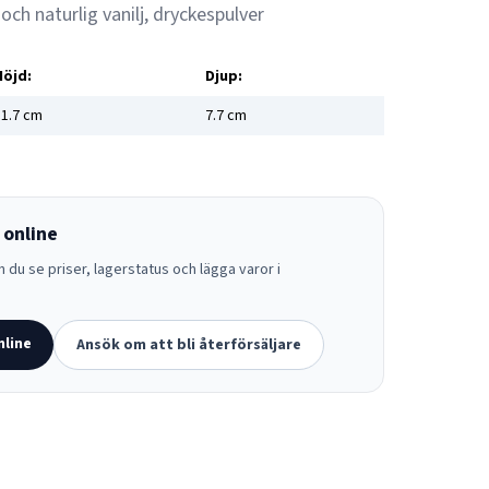
ch naturlig vanilj, dryckespulver
Höjd:
Djup:
1.7
cm
7.7
cm
 online
 du se priser, lagerstatus och lägga varor i
nline
Ansök om att bli återförsäljare