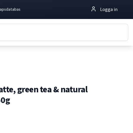
Logga in
apsdatabas
atte, green tea & natural
50g