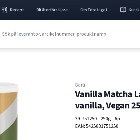
Recept
Bli återförsäljare
Om Företaget
Kunsk
Barú
Vanilla Matcha L
vanilla, Vegan 2
39-751250
-
250g
-
6p
EAN:
5425031751250