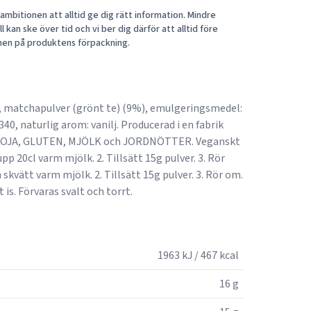
mbitionen att alltid ge dig rätt information. Mindre
 kan ske över tid och vi ber dig därför att alltid före
nen på produktens förpackning.
a, matchapulver (grönt te) (9%), emulgeringsmedel:
340, naturlig arom: vanilj. Producerad i en fabrik
SOJA, GLUTEN, MJÖLK och JORDNÖTTER. Veganskt
upp 20cl varm mjölk. 2. Tillsätt 15g pulver. 3. Rör
 skvätt varm mjölk. 2. Tillsätt 15g pulver. 3. Rör om.
tt is. Förvaras svalt och torrt.
1963 kJ / 467 kcal
16 g