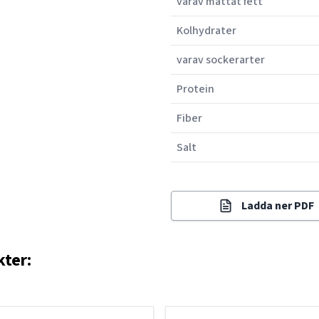
varav mättat fett
Kolhydrater
varav sockerarter
Protein
Fiber
Salt
Ladda ner PDF
kter: