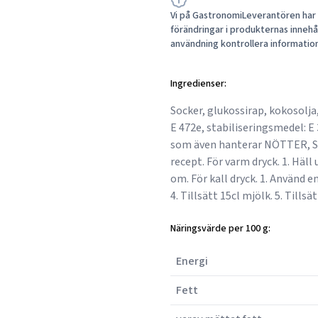
Vi på GastronomiLeverantören har a
förändringar i produkternas innehåll
användning kontrollera informatio
Ingredienser:
Socker, glukossirap, kokosolj
E 472e, stabiliseringsmedel: E 
som även hanterar NÖTTER, 
recept. För varm dryck. 1. Häll 
om. För kall dryck. 1. Använd en
4. Tillsätt 15cl mjölk. 5. Tillsä
Näringsvärde per 100 g:
Energi
Fett