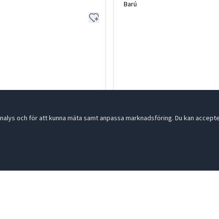
Barú
nalys och för att kunna mäta samt anpassa marknadsföring. Du kan acceptera
Chai latte Vanilla 250g
39-754428