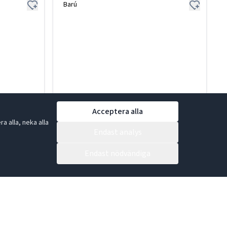
Barú
Acceptera alla
 alla, neka alla
Endast analys
Endast nödvändiga
Chokladpulver Salty Caramel 250g
30-752530