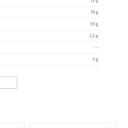
15 g
78 g
59 g
2,5 g
--
0 g