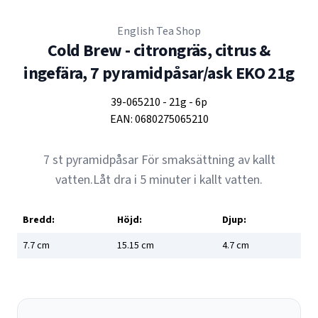
English Tea Shop
Cold Brew - citrongräs, citrus &
ingefära, 7 pyramidpåsar/ask EKO 21g
39-065210
-
21g
-
6p
EAN:
0680275065210
7 st pyramidpåsar För smaksättning av kallt
vatten.Låt dra i 5 minuter i kallt vatten.
Bredd:
Höjd:
Djup:
7.7
cm
15.15
cm
4.7
cm