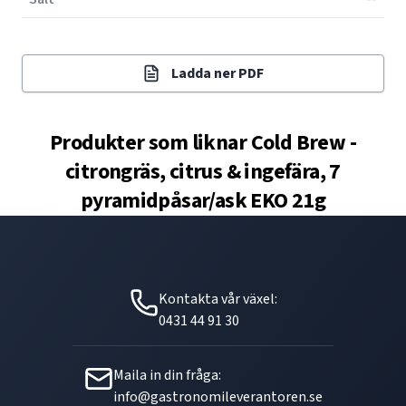
Ladda ner PDF
Produkter som liknar
Cold Brew -
citrongräs, citrus & ingefära, 7
pyramidpåsar/ask EKO 21g
Kontakta vår växel:
0431 44 91 30
Maila in din fråga:
info@gastronomileverantoren.se