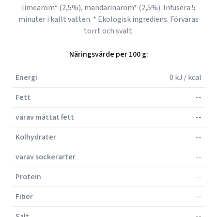
limearom* (2,5%), mandarinarom* (2,5%). Infusera 5
minuter i kallt vatten. * Ekologisk ingrediens. Förvaras
torrt och svalt.
Näringsvärde per 100 g:
Energi
0 kJ / kcal
Fett
--
varav mättat fett
--
Kolhydrater
--
varav sockerarter
--
Protein
--
Fiber
--
Salt
--