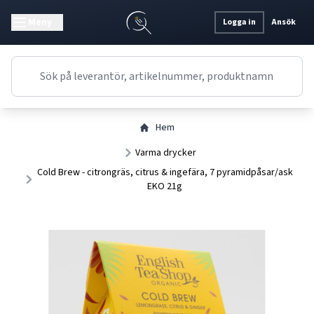
Meny
Logga in
Ansök
Hem
Varma drycker
Cold Brew - citrongräs, citrus & ingefära, 7 pyramidpåsar/ask
EKO 21g