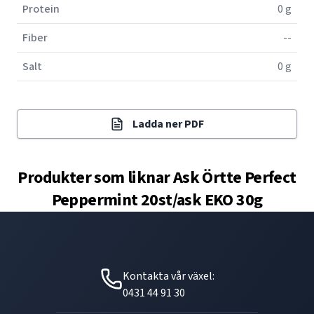
Protein
0 g
Fiber
--
Salt
0 g
Ladda ner PDF
Produkter som liknar
Ask Örtte Perfect
Peppermint 20st/ask EKO 30g
Kontakta vår växel:
0431 44 91 30