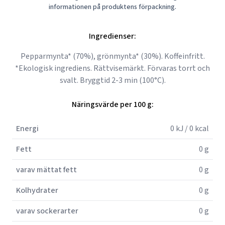
informationen på produktens förpackning.
Ingredienser:
Pepparmynta* (70%), grönmynta* (30%). Koffeinfritt.
*Ekologisk ingrediens. Rättvisemärkt. Förvaras torrt och
svalt. Bryggtid 2-3 min (100°C).
Näringsvärde per 100 g:
Energi
0 kJ / 0 kcal
Fett
0 g
varav mättat fett
0 g
Kolhydrater
0 g
varav sockerarter
0 g