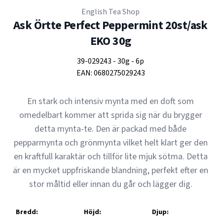
English Tea Shop
Ask Örtte Perfect Peppermint 20st/ask
EKO 30g
39-029243
-
30g
-
6p
EAN:
0680275029243
En stark och intensiv mynta med en doft som
omedelbart kommer att sprida sig när du brygger
detta mynta-te. Den är packad med både
pepparmynta och grönmynta vilket helt klart ger den
en kraftfull karaktär och tillför lite mjuk sötma. Detta
är en mycket uppfriskande blandning, perfekt efter en
stor måltid eller innan du går och lägger dig.
Bredd:
Höjd:
Djup: