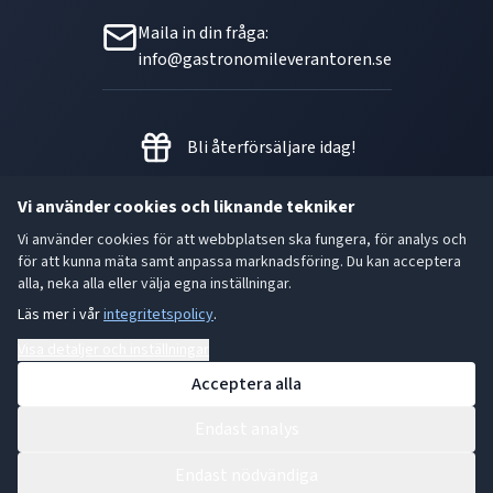
Maila in din fråga:
info@gastronomileverantoren.se
Bli återförsäljare idag!
Vi använder cookies och liknande tekniker
Vi använder cookies för att webbplatsen ska fungera, för analys och
Metallgatan 21 B, 262 72
för att kunna mäta samt anpassa marknadsföring. Du kan acceptera
Ängelholm Orgnr: 556493-5780
alla, neka alla eller välja egna inställningar.
Läs mer i vår
integritetspolicy
.
- God smak är den bästa gåvan.
Visa detaljer och inställningar
Acceptera alla
Endast analys
Endast nödvändiga