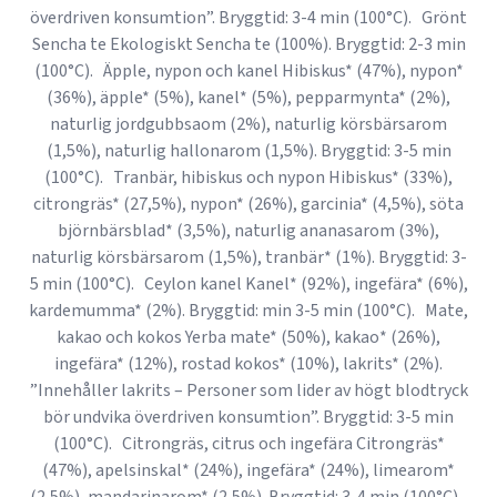
överdriven konsumtion”. Bryggtid: 3-4 min (100°C). Grönt
Sencha te Ekologiskt Sencha te (100%). Bryggtid: 2-3 min
(100°C). Äpple, nypon och kanel Hibiskus* (47%), nypon*
(36%), äpple* (5%), kanel* (5%), pepparmynta* (2%),
naturlig jordgubbsaom (2%), naturlig körsbärsarom
(1,5%), naturlig hallonarom (1,5%). Bryggtid: 3-5 min
(100°C). Tranbär, hibiskus och nypon Hibiskus* (33%),
citrongräs* (27,5%), nypon* (26%), garcinia* (4,5%), söta
björnbärsblad* (3,5%), naturlig ananasarom (3%),
naturlig körsbärsarom (1,5%), tranbär* (1%). Bryggtid: 3-
5 min (100°C). Ceylon kanel Kanel* (92%), ingefära* (6%),
kardemumma* (2%). Bryggtid: min 3-5 min (100°C). Mate,
kakao och kokos Yerba mate* (50%), kakao* (26%),
ingefära* (12%), rostad kokos* (10%), lakrits* (2%).
”Innehåller lakrits – Personer som lider av högt blodtryck
bör undvika överdriven konsumtion”. Bryggtid: 3-5 min
(100°C). Citrongräs, citrus och ingefära Citrongräs*
(47%), apelsinskal* (24%), ingefära* (24%), limearom*