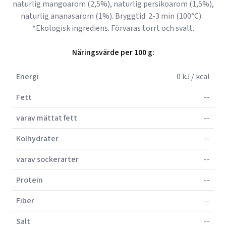
naturlig mangoarom (2,5%), naturlig persikoarom (1,5%),
naturlig ananasarom (1%). Bryggtid: 2-3 min (100°C).
*Ekologisk ingrediens. Förvaras torrt och svalt.
Näringsvärde per 100 g:
Energi
0 kJ / kcal
Fett
--
varav mättat fett
--
Kolhydrater
--
varav sockerarter
--
Protein
--
Fiber
--
Salt
--