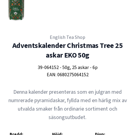
English Tea Shop
Adventskalender Christmas Tree 25
askar EKO 50g
39-064152
-
50g, 25 askar
-
6p
EAN:
0680275064152
Denna kalender presenteras som en julgran med
numrerade pyramidaskar, fyllda med en härlig mix av
utvalda smaker från ordinarie sortiment och
säsongsutbudet.
Bredd:
Höjd:
Djup: