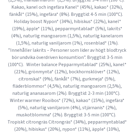
(2,5%), mandarinarom* (2,5%). Bryggtid: 3-4 min (100°C).
Kakao, kanel och ingefära Kanel* (45%), kakao* (32%),
fänkål* (15%), ingefära* (8%). Bryggtid: 4-5 min (100°C).
Holiday boost Nypon* (34%), hibiskus* (22%), kanel*
(19%), äpple* (11%), pepparmyntablad* (5%), lakrits*
(4%), naturlig mangoarom (1,5%), naturlig kanelarom
(1,5%), naturlig vaniljarom (1%), rosenblad* (1%).
”Innehåller lakrits – Personer som lider av högt blodtryck
bör undvika överdriven konsumtion”. Bryggtid: 3-5 min
(100°C). Winter balance Pepparmyntablad* (25%), kanel*
(21%), grönmynta* (12%), bockhornsklöver* (12%),
citronskal* (9%), fänkål* (7%), gurkmeja* (5%),
fläderblommor* (4,5%), naturlig mangoarom (2,5%),
naturlig ananasarom (2%). Bryggtid: 2-3 min (100°C).
Winter warmer Rooibos* (72%), kakao* (15%), ingefära*
(5%), naturlig vaniljarom (4%), stjärnanis* (2%),
muskotblomma* (2%). Bryggtid: 3-5 min (100°C).
Tropiskt citrongräs Citrongräs* (34%), pepparmyntablad*
(20%), hibiskus* (20%), nypon* (11%), äpple* (10%),