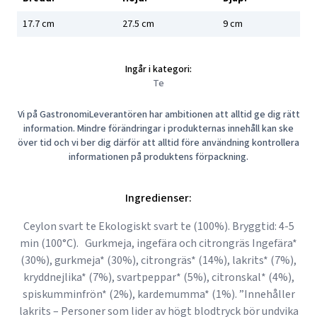
17.7
cm
27.5
cm
9
cm
Ingår i kategori:
Te
Vi på GastronomiLeverantören har ambitionen att alltid ge dig rätt
information. Mindre förändringar i produkternas innehåll kan ske
över tid och vi ber dig därför att alltid före användning kontrollera
informationen på produktens förpackning.
Ingredienser:
Ceylon svart te Ekologiskt svart te (100%). Bryggtid: 4-5
min (100°C). Gurkmeja, ingefära och citrongräs Ingefära*
(30%), gurkmeja* (30%), citrongräs* (14%), lakrits* (7%),
kryddnejlika* (7%), svartpeppar* (5%), citronskal* (4%),
spiskumminfrön* (2%), kardemumma* (1%). ”Innehåller
lakrits – Personer som lider av högt blodtryck bör undvika