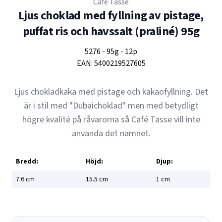
Café Tasse
Ljus choklad med fyllning av pistage,
puffat ris och havssalt (praliné) 95g
5276
-
95g
-
12p
EAN:
5400219527605
Ljus chokladkaka med pistage och kakaofyllning. Det
är i stil med "Dubaichoklad" men med betydligt
högre kvalité på råvarorna så Café Tasse vill inte
använda det namnet.
Bredd:
Höjd:
Djup:
7.6
cm
15.5
cm
1
cm