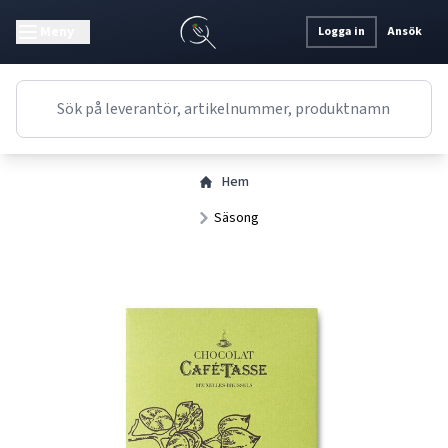
Meny
Logga in
Ansök
Hem
Säsong