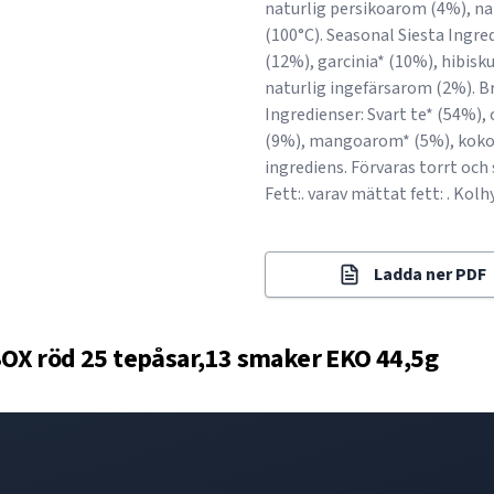
naturlig persikoarom (4%), na
(100°C). Seasonal Siesta Ingre
(12%), garcinia* (10%), hibisk
naturlig ingefärsarom (2%). Br
Ingredienser: Svart te* (54%),
(9%), mangoarom* (5%), kokos
ingrediens. Förvaras torrt och s
Fett:. varav mättat fett: . Kolhy
Ladda ner PDF
OX röd 25 tepåsar,13 smaker EKO 44,5g