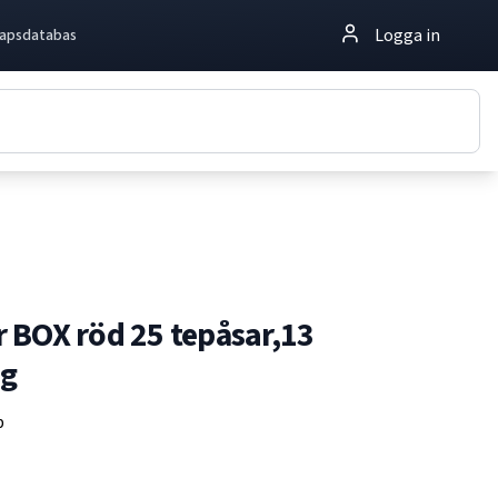
Logga in
apsdatabas
 BOX röd 25 tepåsar,13
5g
p