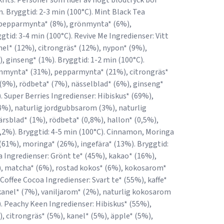
krits. Personer som lider av högt blodtryck bör
 Bryggtid: 2-3 min (100°C). Mint Black Tea
, pepparmynta* (8%), grönmynta* (6%),
id: 3-4 min (100°C). Revive Me Ingredienser: Vitt
nel* (12%), citrongräs* (12%), nypon* (9%),
 ginseng* (1%). Bryggtid: 1-2 min (100°C).
önmynta* (31%), pepparmynta* (21%), citrongräs*
 (9%), rödbeta* (7%), nässelblad* (6%), ginseng*
. Super Berries Ingredienser: Hibiskus* (69%),
%), naturlig jordgubbsarom (3%), naturlig
rsblad* (1%), rödbeta* (0,8%), hallon* (0,5%),
0,2%). Bryggtid: 4-5 min (100°C). Cinnamon, Moringa
(61%), moringa* (26%), ingefära* (13%). Bryggtid:
a Ingredienser: Grönt te* (45%), kakao* (16%),
%), matcha* (6%), rostad kokos* (6%), kokosarom*
 Coffee Cocoa Ingredienser: Svart te* (55%), kaffe*
 kanel* (7%), vaniljarom* (2%), naturlig kokosarom
). Peachy Keen Ingredienser: Hibiskus* (55%),
, citrongräs* (5%), kanel* (5%), äpple* (5%),