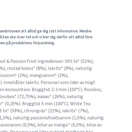
mbitionen att alltid ge dig rätt information. Mindre
 kan ske över tid och vi ber dig därför att alltid före
nen på produktens förpackning.
ut & Passion Fruit Ingredienser: Vitt te* (51%),
%), rostad kokos* (8%), lakrits* (8%), naturlig
kosarom* (2%), mangoarom* (2%),
 Innehåller lakrits. Personer som lider av högt
en konsumtion. Bryggtid: 2-3 min (100°C). Rooibos,
Rooibos* (72,75%), kakao* (26%), naturlig
r* (0,25%). Bryggtid: 5 min (100°C). White Tea
tt te* (59%), citrongräs* (21%), lakrits* (7%),
,5%), naturlig passionsfruktsarom (1,5%), naturlig
ananarom (0,5%), bitar av mango* (0,5%), bitar av