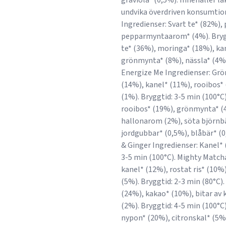
graviola* (0,5%). Innehåller la
undvika överdriven konsumtion.
Ingredienser: Svart te* (82%)
pepparmyntaarom* (4%). Bryggt
te* (36%), moringa* (18%), ka
grönmynta* (8%), nässla* (4%),
Energize Me Ingredienser: Gr
(14%), kanel* (11%), rooibos*
(1%). Bryggtid: 3-5 min (100°C)
rooibos* (19%), grönmynta* (4
hallonarom (2%), söta björnbä
jordgubbar* (0,5%), blåbär* (
& Ginger Ingredienser: Kanel* 
3-5 min (100°C). Mighty Match
kanel* (12%), rostat ris* (10
(5%). Bryggtid: 2-3 min (80°C).
(24%), kakao* (10%), bitar av
(2%). Bryggtid: 4-5 min (100°C
nypon* (20%), citronskal* (5%)