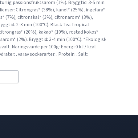
turlig passionsfruktsarom (1%). Bryggtid: 3-5 min
dienser: Citrongräs* (38%), kanel* (25%), ingefära*
us* (7%), citronskal* (3%), citronarom* (3%),
yggtid: 2-3 min (100°C). Black Tea Tropical
 citrongräs* (20%), kakao* (10%), rostad kokos*
arom* (2%). Bryggtid: 3-4 min (100°C). *Ekologisk
valt. Näringsvärde per 100g: Energi:0 kJ / kcal .
drater: . varav sockerarter: . Protein: . Salt: