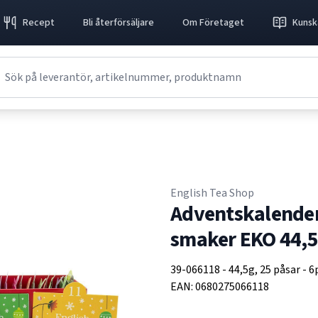
Recept
Bli återförsäljare
Om Företaget
Kunsk
English Tea Shop
Adventskalender
smaker EKO 44,
39-066118
-
44,5g, 25 påsar
-
6
EAN:
0680275066118