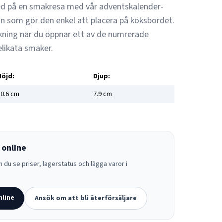
 med på en smakresa med vår adventskalender-
gn som gör den enkel att placera på köksbordet.
kning när du öppnar ett av de numrerade
likata smaker.
Höjd:
Djup:
0.6
cm
7.9
cm
 online
 du se priser, lagerstatus och lägga varor i
nline
Ansök om att bli återförsäljare