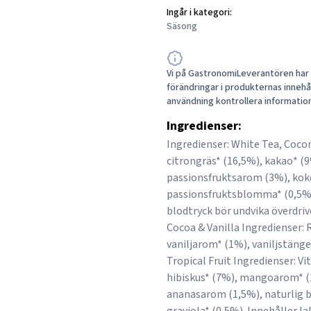
Ingår i kategori:
Säsong
Vi på GastronomiLeverantören har a
förändringar i produkternas innehåll
användning kontrollera informatio
Ingredienser:
Ingredienser: White Tea, Cocon
citrongräs* (16,5%), kakao* (9
passionsfruktsarom (3%), ko
passionsfruktsblomma* (0,5%).
blodtryck bör undvika överdriv
Cocoa & Vanilla Ingredienser: 
vaniljarom* (1%), vaniljstänge
Tropical Fruit Ingredienser: Vi
hibiskus* (7%), mangoarom* (1
ananasarom (1,5%), naturlig b