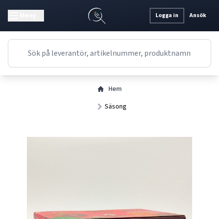
Meny
Logga in
Ansök
Hem
Säsong