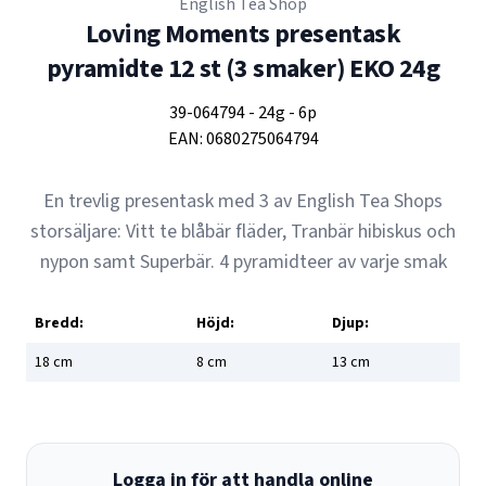
English Tea Shop
Loving Moments presentask
pyramidte 12 st (3 smaker) EKO 24g
39-064794
-
24g
-
6p
EAN:
0680275064794
En trevlig presentask med 3 av English Tea Shops
storsäljare: Vitt te blåbär fläder, Tranbär hibiskus och
nypon samt Superbär. 4 pyramidteer av varje smak
Bredd:
Höjd:
Djup:
18
cm
8
cm
13
cm
Logga in för att handla online