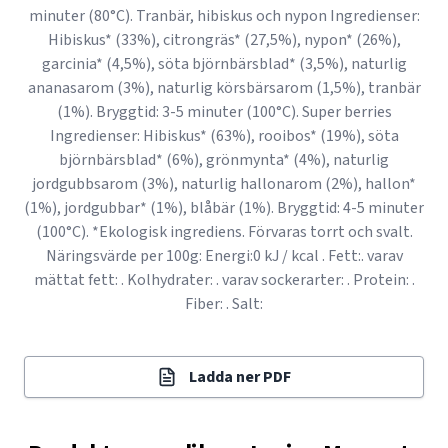
minuter (80°C). Tranbär, hibiskus och nypon Ingredienser:
Hibiskus* (33%), citrongräs* (27,5%), nypon* (26%),
garcinia* (4,5%), söta björnbärsblad* (3,5%), naturlig
ananasarom (3%), naturlig körsbärsarom (1,5%), tranbär
(1%). Bryggtid: 3-5 minuter (100°C). Super berries
Ingredienser: Hibiskus* (63%), rooibos* (19%), söta
björnbärsblad* (6%), grönmynta* (4%), naturlig
jordgubbsarom (3%), naturlig hallonarom (2%), hallon*
(1%), jordgubbar* (1%), blåbär (1%). Bryggtid: 4-5 minuter
(100°C). *Ekologisk ingrediens. Förvaras torrt och svalt.
Näringsvärde per 100g: Energi:0 kJ / kcal . Fett:. varav
mättat fett: . Kolhydrater: . varav sockerarter: . Protein: .
Fiber: . Salt:
Ladda ner PDF