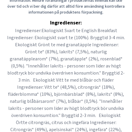
information. Mindre förändringar i produkternas innehåll kan ske
över tid och vi ber dig därför att alltid före användning kontrollera
informationen på produktens förpackning.
Ingredienser:
Ingredienser:Ekologiskt Svart te English Breakfast
Ingredienser: Ekologiskt svart te (100%). Bryggtid 3-4 min.
Ekologiskt Grönt te med granatäpple Ingredienser:
Grönt te* (83%), lakrits* (7,5%), naturlig
granatäpplearom* (7%), granatäpple* (2%), rosenblad*
(0,5%). "Innehåller lakrits - personer som lider av högt
blodtryck bör undvika överdriven konsumtion." Bryggtid 2-
3 min. Ekologiskt Vitt te med blåbär och fläder
Ingredienser: Vitt te* (48,5%), citrongräs* (18%),
fläderblomma* (10%), björnbärsblad* (8%), lakrits* (8%),
naturlig blåbärsarom* (7%), blåbär* (0,5%). "Innehåller
lakrits - personer som lider av högt blodtryck bör undvika
överdriven konsumtion." Bryggtid 2-3 min. Ekologiskt
Örtte citrongräs, citrus och ingefära Ingredienser:
Citrongräs* (49%), apelsinskal* (24%), ingefära* (22%),