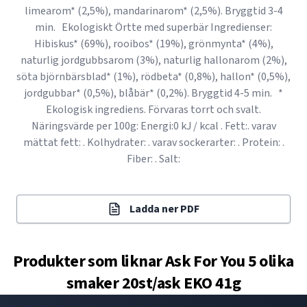
limearom* (2,5%), mandarinarom* (2,5%). Bryggtid 3-4
min. Ekologiskt Örtte med superbär Ingredienser:
Hibiskus* (69%), rooibos* (19%), grönmynta* (4%),
naturlig jordgubbsarom (3%), naturlig hallonarom (2%),
söta björnbärsblad* (1%), rödbeta* (0,8%), hallon* (0,5%),
jordgubbar* (0,5%), blåbär* (0,2%). Bryggtid 4-5 min. *
Ekologisk ingrediens. Förvaras torrt och svalt.
Näringsvärde per 100g: Energi:0 kJ / kcal . Fett:. varav
mättat fett: . Kolhydrater: . varav sockerarter: . Protein: .
Fiber: . Salt:
Ladda ner PDF
Produkter som liknar
Ask For You 5 olika
smaker 20st/ask EKO 41g