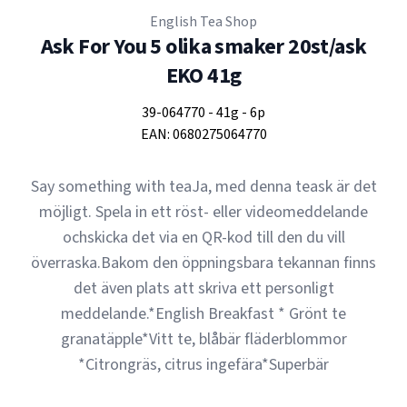
English Tea Shop
Ask For You 5 olika smaker 20st/ask
EKO 41g
39-064770
-
41g
-
6p
EAN:
0680275064770
Say something with teaJa, med denna teask är det
möjligt. Spela in ett röst- eller videomeddelande
ochskicka det via en QR-kod till den du vill
överraska.Bakom den öppningsbara tekannan finns
det även plats att skriva ett personligt
meddelande.*English Breakfast * Grönt te
granatäpple*Vitt te, blåbär fläderblommor
*Citrongräs, citrus ingefära*Superbär