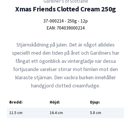
Gardiner's of Scotland
Xmas Friends Clotted Cream 250g
37-000214
-
250g
-
12p
EAN:
704039000214
Stjärnskådning på julen. Det är något alldeles
speciellt med den tiden på året och Gardiners har
fångat ett ögonblick av vinterglädje när dessa
förtjusande varelser stirrar mot himlen mot den
klaraste stjärnan. Den vackra burken innehåller
handgjord clotted creamfudge.
Bredd:
Höjd:
Djup:
11.5
cm
16.4
cm
5.8
cm