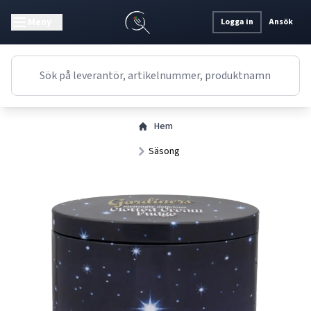
Meny
Logga in
Ansök
Hem
Säsong