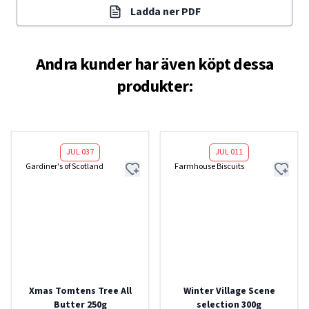
Ladda ner PDF
Andra kunder har även köpt dessa
produkter:
JUL 037
JUL 011
Gardiner's of Scotland
Farmhouse Biscuits
Xmas Tomtens Tree All
Winter Village Scene
Butter 250g
selection 300g