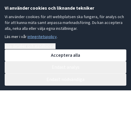
37-000221
36-014986
Vi använder cookies och liknande tekniker
Vi använder cookies för att webbplatsen ska fungera, för analys och
LÄS MER
LÄS MER
för att kunna mäta samt anpassa marknadsföring. Du kan acceptera
alla, neka alla eller välja egna inställningar.
Läs mer i vår
integritetspolicy
.
Visa detaljer och inställningar
JUL 117
JUL 010
Acceptera alla
Can Bech
Farmhouse Biscuits
Endast analys
Endast nödvändiga
Julpresentask 3st mini
Christmas Iceskating
ostmarmelader
selection 300g
persika/fikon/äpple
36-014993
(30gx3) 90g