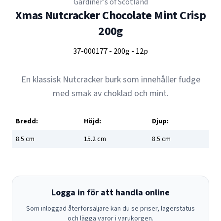
Gardiner's of Scotland
Xmas Nutcracker Chocolate Mint Crisp
200g
37-000177
-
200g
-
12p
En klassisk Nutcracker burk som innehåller fudge
med smak av choklad och mint.
Bredd:
Höjd:
Djup:
8.5
cm
15.2
cm
8.5
cm
Logga in för att handla online
Som inloggad återförsäljare kan du se priser, lagerstatus
och lägga varor i varukorgen.