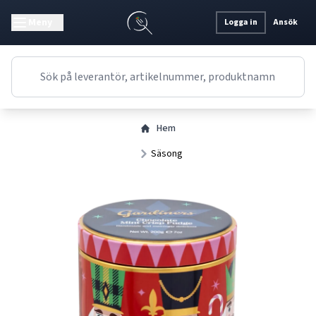
Meny
Logga in
Ansök
Hem
Säsong