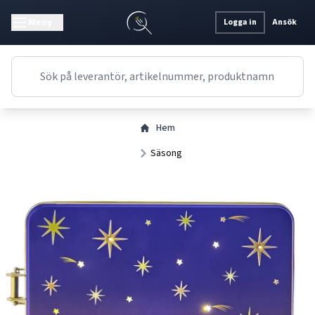
Meny
Logga in
Ansök
Hem
Säsong