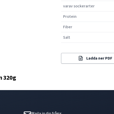
varav sockerarter
Protein
Fiber
Salt
Ladda ner PDF
n 320g
Maila in din fråga: