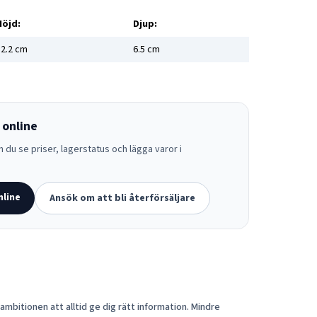
Höjd:
Djup:
2.2
cm
6.5
cm
 online
 du se priser, lagerstatus och lägga varor i
nline
Ansök om att bli återförsäljare
mbitionen att alltid ge dig rätt information. Mindre