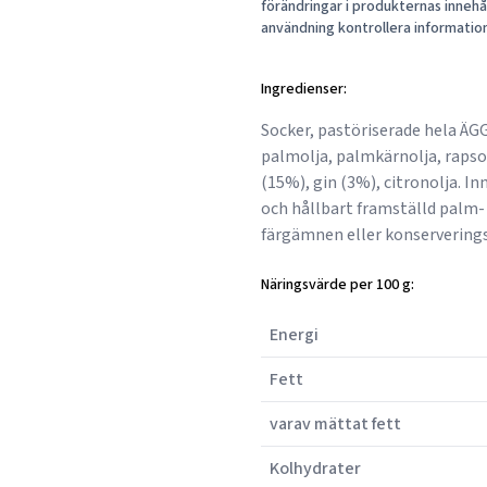
förändringar i produkternas innehåll
användning kontrollera informatio
Ingredienser:
Socker, pastöriserade hela ÄGG
palmolja, palmkärnolja, rapsolj
(15%), gin (3%), citronolja. I
och hållbart framställd palm- 
färgämnen eller konserverings
Näringsvärde per 100 g:
Energi
Fett
varav mättat fett
Kolhydrater