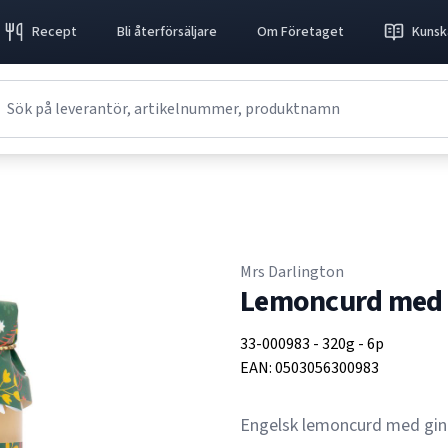
Recept
Bli återförsäljare
Om Företaget
Kunsk
Mrs Darlington
Lemoncurd med 
33-000983
-
320g
-
6p
EAN:
0503056300983
Engelsk lemoncurd med gin