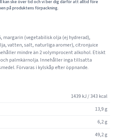
 kan ske över tid och vi ber dig därför att alltid före
nen på produktens förpackning.
, margarin (vegetabilisk olja (ej hydrerad),
a, vatten, salt, naturliga aromer), citronjuice
nnehåller mindre än 2 volymprocent alkohol. Etiskt
och palmkärnolja. Innehåller inga tillsatta
medel. Förvaras i kylskåp efter öppnande.
1439 kJ / 343 kcal
13,9 g
6,2 g
49,2 g