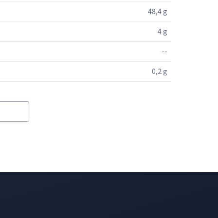
48,4 g
4 g
--
0,2 g