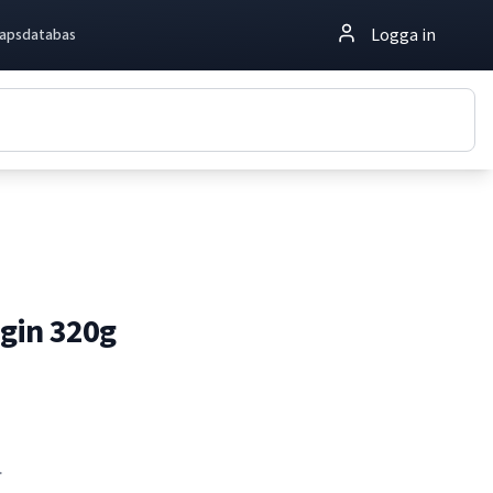
Logga in
apsdatabas
gin 320g
.