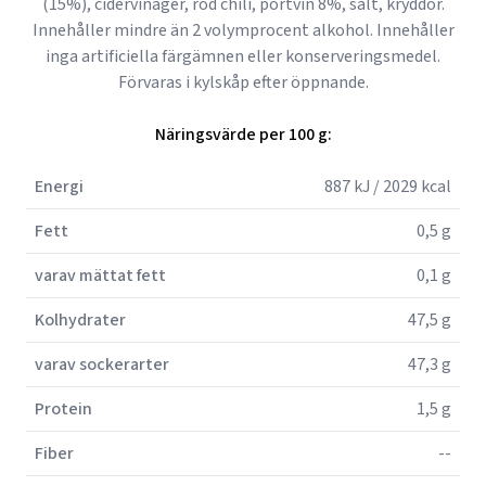
(15%), cidervinäger, röd chili, portvin 8%, salt, kryddor.
Innehåller mindre än 2 volymprocent alkohol. Innehåller
inga artificiella färgämnen eller konserveringsmedel.
Förvaras i kylskåp efter öppnande.
Näringsvärde per 100 g:
Energi
887 kJ / 2029 kcal
Fett
0,5 g
varav mättat fett
0,1 g
Kolhydrater
47,5 g
varav sockerarter
47,3 g
Protein
1,5 g
Fiber
--