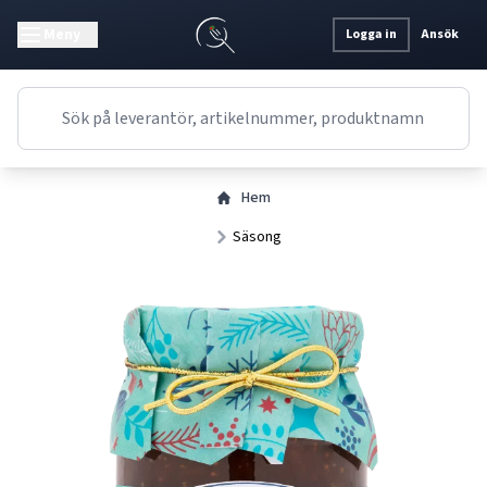
Meny
Logga in
Ansök
Hem
Säsong