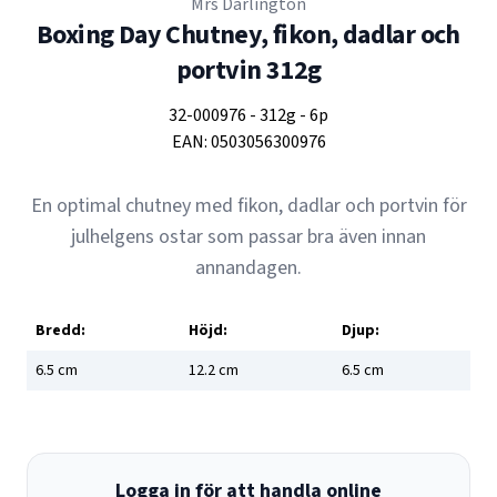
Mrs Darlington
Boxing Day Chutney, fikon, dadlar och
portvin 312g
32-000976
-
312g
-
6p
EAN:
0503056300976
En optimal chutney med fikon, dadlar och portvin för
julhelgens ostar som passar bra även innan
annandagen.
Bredd:
Höjd:
Djup:
6.5
cm
12.2
cm
6.5
cm
Logga in för att handla online