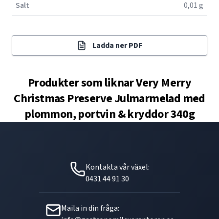
Salt
0,01 g
Ladda ner PDF
Produkter som liknar
Very Merry
Christmas Preserve Julmarmelad med
plommon, portvin & kryddor 340g
Kontakta vår växel:
0431 44 91 30
Maila in din fråga: