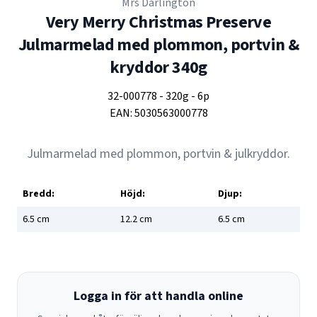
Mrs Darlington
Very Merry Christmas Preserve
Julmarmelad med plommon, portvin &
kryddor 340g
32-000778
-
320g
-
6p
EAN:
5030563000778
Julmarmelad med plommon, portvin & julkryddor.
Bredd:
Höjd:
Djup:
6.5
cm
12.2
cm
6.5
cm
Logga in för att handla online