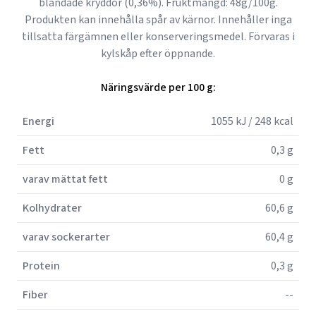
blandade kryddor (0,36%). Fruktmängd: 48g/100g.
Produkten kan innehålla spår av kärnor. Innehåller inga
tillsatta färgämnen eller konserveringsmedel. Förvaras i
kylskåp efter öppnande.
Näringsvärde per 100 g:
Energi
1055 kJ / 248 kcal
Fett
0,3 g
varav mättat fett
0 g
Kolhydrater
60,6 g
varav sockerarter
60,4 g
Protein
0,3 g
Fiber
--