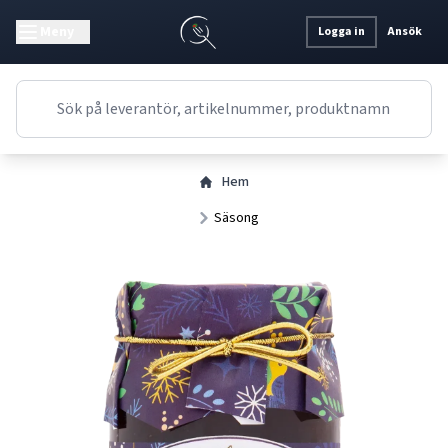
Meny
Logga in
Ansök
Hem
Säsong