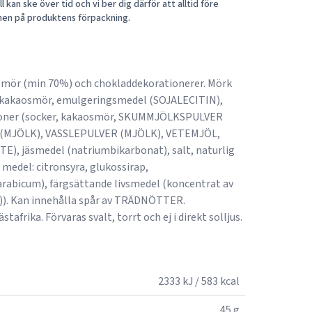
 kan ske över tid och vi ber dig därför att alltid före
nen på produktens förpackning.
mör (min 70%) och chokladdekorationerer. Mörk
, kakaosmör, emulgeringsmedel (SOJALECITIN),
ationer (socker, kakaosmör, SKUMMJÖLKSPULVER
(MJÖLK), VASSLEPULVER (MJÖLK), VETEMJÖL,
), jäsmedel (natriumbikarbonat), salt, naturlig
medel: citronsyra, glukossirap,
abicum), färgsättande livsmedel (koncentrat av
le)). Kan innehålla spår av TRÄDNÖTTER.
rika. Förvaras svalt, torrt och ej i direkt solljus.
2333 kJ / 583 kcal
45 g