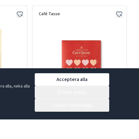
Café Tasse
Acceptera alla
 alla, neka alla
Endast analys
Endast nödvändiga