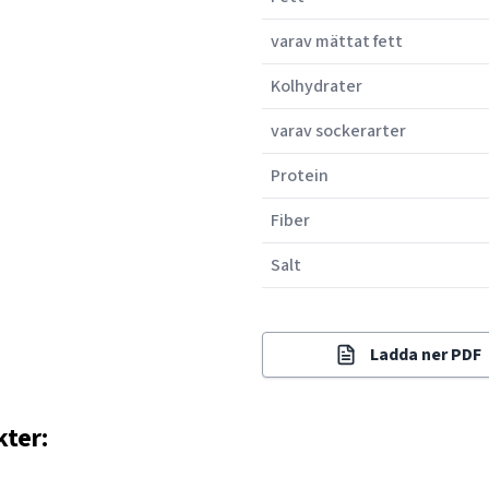
varav mättat fett
Kolhydrater
varav sockerarter
Protein
Fiber
Salt
Ladda ner PDF
kter: