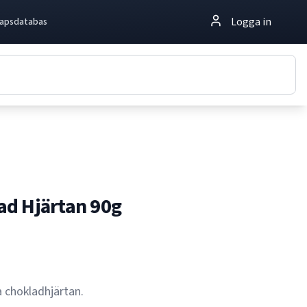
Logga in
apsdatabas
d Hjärtan 90g
 chokladhjärtan.