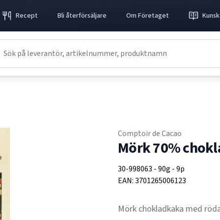
Recept
Bli återförsäljare
Om Företaget
Kunsk
Comptoir de Cacao
Mörk 70% chokla
30-998063
-
90g
-
9p
EAN:
3701265006123
Mörk chokladkaka med röda