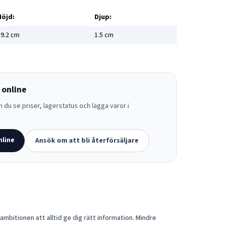
Höjd:
Djup:
9.2
cm
1.5
cm
 online
 du se priser, lagerstatus och lägga varor i
nline
Ansök om att bli återförsäljare
mbitionen att alltid ge dig rätt information. Mindre