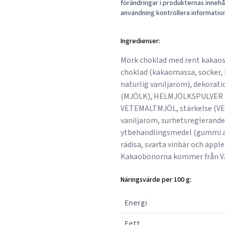
förändringar i produkternas innehåll
användning kontrollera informatio
Ingredienser:
Mörk choklad med rent kakaos
choklad (kakaomassa, socker
naturlig vaniljarom), dekor
(MJÖLK), HELMJÖLKSPULVER 
VETEMALTMJÖL, stärkelse (VETE
vaniljarom, surhetsreglerande 
ytbehandlingsmedel (gummi ar
rädisa, svarta vinbär och äpp
Kakaobönorna kommer från Västaf
Näringsvärde per 100 g:
Energi
Fett