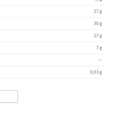
27 g
30 g
27 g
7 g
--
0,03 g