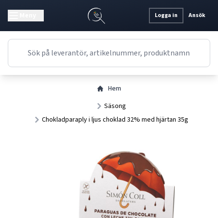
Meny
Logga in
Ansök
Hem
Säsong
Chokladparaply i ljus choklad 32% med hjärtan 35g