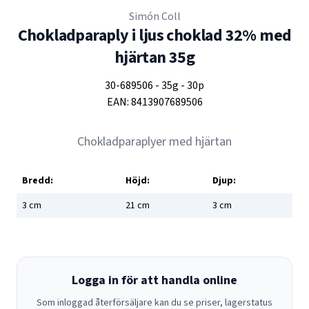
Simón Coll
Chokladparaply i ljus choklad 32% med
hjärtan 35g
30-689506
-
35g
-
30p
EAN:
8413907689506
Chokladparaplyer med hjärtan
Bredd:
Höjd:
Djup:
3
cm
21
cm
3
cm
Logga in för att handla online
Som inloggad återförsäljare kan du se priser, lagerstatus