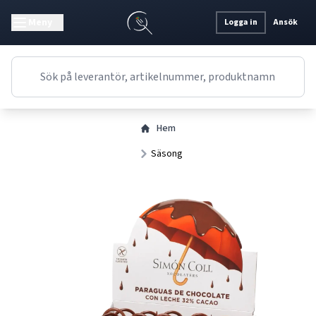
Meny
Logga in
Ansök
Hem
Säsong