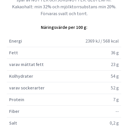
spår av NÖTTER och JORDNÖTTER. GLUTENFRI.
Kakaohalt: min 32% och mjölktorrsubstans min 20%.
Förvaras svalt och torrt.
Näringsvärde per 100 g:
Energi
2369 kJ / 568 kcal
Fett
36 g
varav mättat fett
23 g
Kolhydrater
54 g
varav sockerarter
52 g
Protein
7 g
Fiber
--
Salt
0,2 g