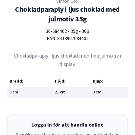
Simón Coll
Chokladparaply i ljus choklad med
julmotiv 35g
30-684402
-
35g
-
30p
EAN:
8413907684402
Chokladparaply i ljus choklad med fina julmotiv i
display.
Bredd:
Höjd:
Djup:
3
cm
21
cm
3
cm
Logga in för att handla online
Som inloggad återförsäljare kan du se priser, lagerstatus