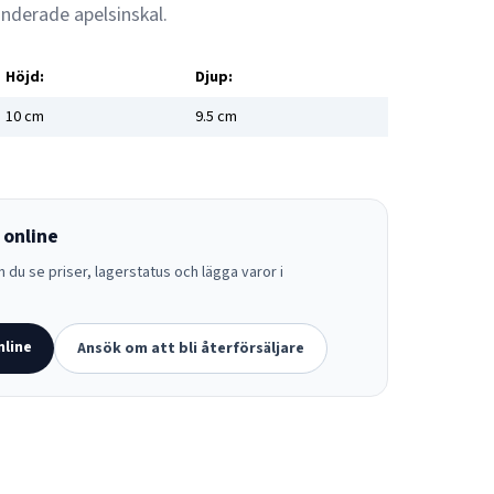
nderade apelsinskal.
Höjd:
Djup:
10
cm
9.5
cm
 online
 du se priser, lagerstatus och lägga varor i
nline
Ansök om att bli återförsäljare