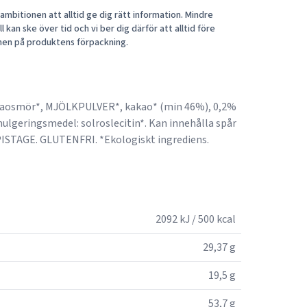
mbitionen att alltid ge dig rätt information. Mindre
 kan ske över tid och vi ber dig därför att alltid före
nen på produktens förpackning.
akaosmör*, MJÖLKPULVER*, kakao* (min 46%), 0,2%
mulgeringsmedel: solroslecitin*. Kan innehålla spår
STAGE. GLUTENFRI. *Ekologiskt ingrediens.
2092 kJ / 500 kcal
29,37 g
19,5 g
53,7 g