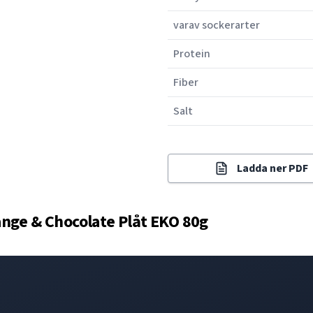
varav sockerarter
Protein
Fiber
Salt
Ladda ner PDF
nge & Chocolate Plåt EKO 80g