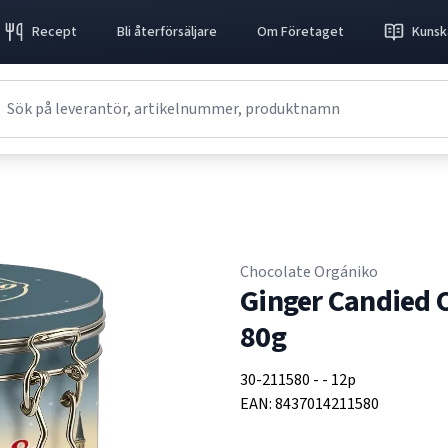
Recept
Bli återförsäljare
Om Företaget
Kunsk
Chocolate Orgániko
Ginger Candied 
80g
30-211580
-
-
12p
EAN:
8437014211580