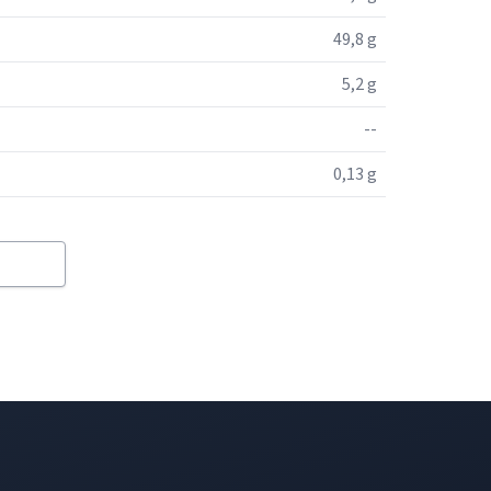
49,8 g
5,2 g
--
0,13 g