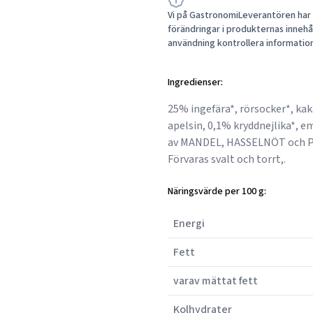
Vi på GastronomiLeverantören har a
förändringar i produkternas innehåll
användning kontrollera informatio
Ingredienser:
25% ingefära*, rörsocker*, k
apelsin, 0,1% kryddnejlika*, e
av MANDEL, HASSELNÖT och PI
Förvaras svalt och torrt,.
Näringsvärde per 100 g:
Energi
Fett
varav mättat fett
Kolhydrater