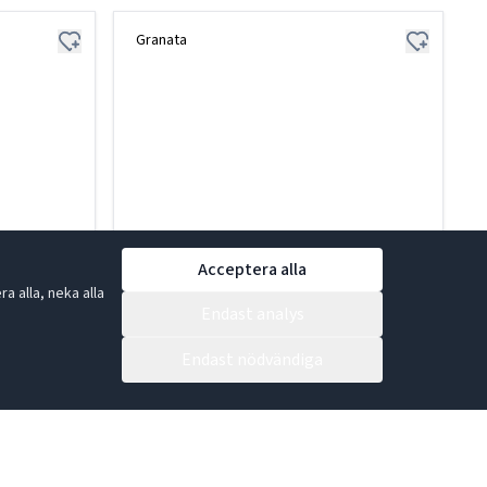
Granata
Acceptera alla
 alla, neka alla
Endast analys
Endast nödvändiga