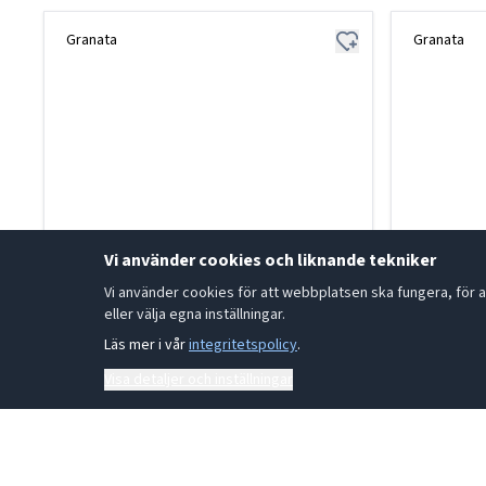
Granata
Granata
Vi använder cookies och liknande tekniker
Vi använder cookies för att webbplatsen ska fungera, för a
eller välja egna inställningar.
Läs mer i vår
integritetspolicy
.
Visa detaljer och inställningar