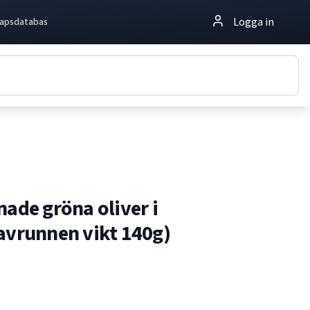
Logga in
apsdatabas
nade gröna oliver i
avrunnen vikt 140g)