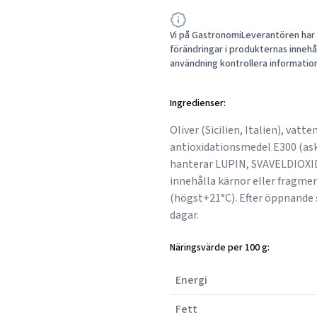
Vi på GastronomiLeverantören har a
förändringar i produkternas innehåll
användning kontrollera informatio
Ingredienser:
Oliver (Sicilien, Italien), vat
antioxidationsmedel E300 (ask
hanterar LUPIN, SVAVELDIOXID
innehålla kärnor eller fragme
(högst+21°C). Efter öppnande 
dagar.
Näringsvärde per 100 g:
Energi
Fett