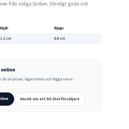
er från soliga Sicilien. Otroligt goda och
Höjd:
Djup:
1.2
cm
6.8
cm
 online
 du se priser, lagerstatus och lägga varor i
nline
Ansök om att bli återförsäljare