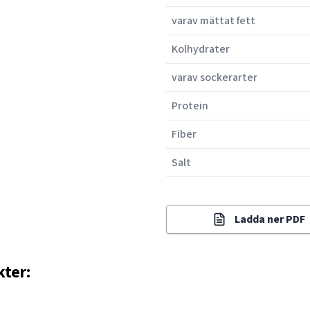
varav mättat fett
Kolhydrater
varav sockerarter
Protein
Fiber
Salt
Ladda ner PDF
kter: