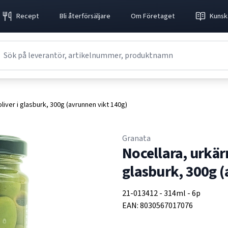
Recept
Bli återförsäljare
Om Företaget
Kunsk
liver i glasburk, 300g (avrunnen vikt 140g)
Granata
Nocellara, urkär
glasburk, 300g (
21-013412
-
314ml
-
6p
EAN:
8030567017076