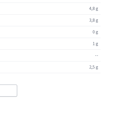
4,8 g
3,8 g
0 g
1 g
--
2,5 g