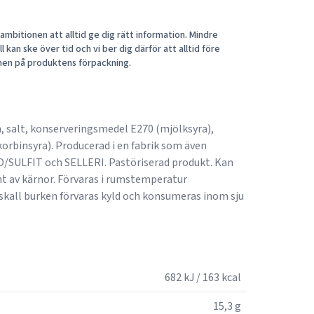
mbitionen att alltid ge dig rätt information. Mindre
 kan ske över tid och vi ber dig därför att alltid före
nen på produktens förpackning.
ten, salt, konserveringsmedel E270 (mjölksyra),
orbinsyra). Producerad i en fabrik som även
/SULFIT och SELLERI. Pastöriserad produkt. Kan
nt av kärnor. Förvaras i rumstemperatur
skall burken förvaras kyld och konsumeras inom sju
682 kJ / 163 kcal
15,3 g