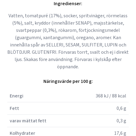
Ingredienser:
Vatten, tomatpuré (17%), socker, spritvinäger, rörmelass
(5%), salt, kryddor (innehåller SENAP), majsstärkelse,
svartpeppar (0,3%), rökarom, förtjockningsmedel
(guargummi, xantangummi), oregano, aromer. Kan
innehålla spår av SELLERI, SESAM, SULFITER, LUPIN och
BLÖTDJUR. GLUTENFRI. Förvaras torrt, svalt och ej i direkt
ljus. Skakas före användning. Förvaras i kylskåp efter
öppnande.
Näringsvärde per 100 g:
Energi
368 kJ / 88 kcal
Fett
0,6 g
varav mättat fett
0,3 g
Kolhydrater
17,6 g