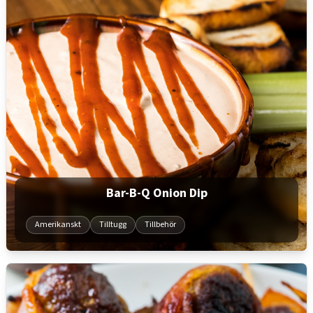
Bar-B-Q Onion Dip
Amerikanskt
Tilltugg
Tillbehör