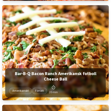
Bar-B-Q Bacon Ranch Amerikansk fotboll
Cheese Ball
Amerikanskt
Förrätt
20 min