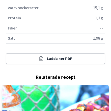
varav sockerarter
15,1 g
Protein
1,3 g
Fiber
--
Salt
1,98 g
Ladda ner PDF
Relaterade recept