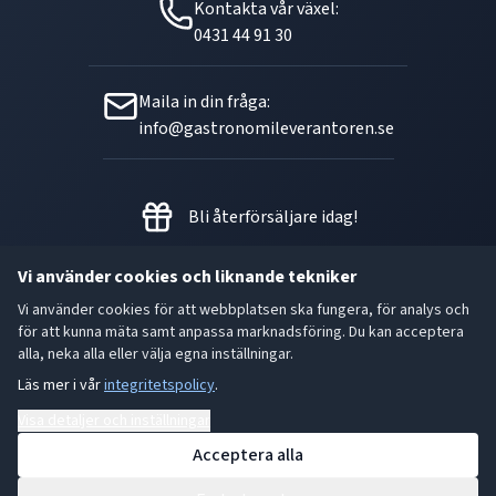
Kontakta vår växel:
0431 44 91 30
Maila in din fråga:
info@gastronomileverantoren.se
Bli återförsäljare idag!
Vi använder cookies och liknande tekniker
Vi använder cookies för att webbplatsen ska fungera, för analys och
Metallgatan 21 B, 262 72
för att kunna mäta samt anpassa marknadsföring. Du kan acceptera
Ängelholm Orgnr: 556493-5780
alla, neka alla eller välja egna inställningar.
Läs mer i vår
integritetspolicy
.
- God smak är den bästa gåvan.
Visa detaljer och inställningar
Acceptera alla