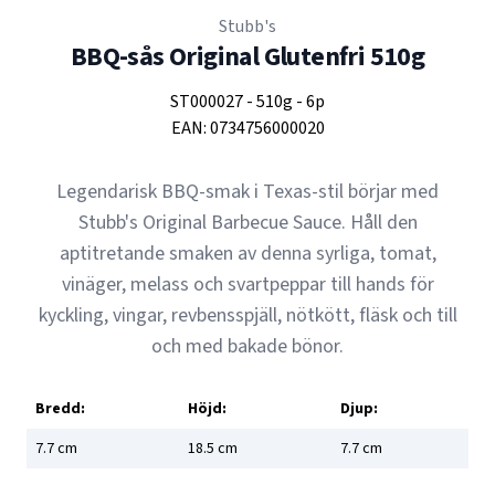
Stubb's
BBQ-sås Original Glutenfri 510g
ST000027
-
510g
-
6p
EAN:
0734756000020
Legendarisk BBQ-smak i Texas-stil börjar med
Stubb's Original Barbecue Sauce. Håll den
aptitretande smaken av denna syrliga, tomat,
vinäger, melass och svartpeppar till hands för
kyckling, vingar, revbensspjäll, nötkött, fläsk och till
och med bakade bönor.
Bredd:
Höjd:
Djup:
7.7
cm
18.5
cm
7.7
cm