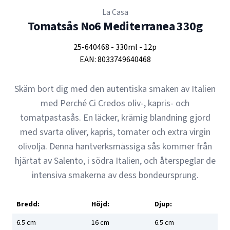
La Casa
Tomatsås No6 Mediterranea 330g
25-640468
-
330ml
-
12p
EAN:
8033749640468
Skäm bort dig med den autentiska smaken av Italien
med Perché Ci Credos oliv-, kapris- och
tomatpastasås. En läcker, krämig blandning gjord
med svarta oliver, kapris, tomater och extra virgin
olivolja. Denna hantverksmässiga sås kommer från
hjärtat av Salento, i södra Italien, och återspeglar de
intensiva smakerna av dess bondeursprung.
Bredd:
Höjd:
Djup:
6.5
cm
16
cm
6.5
cm