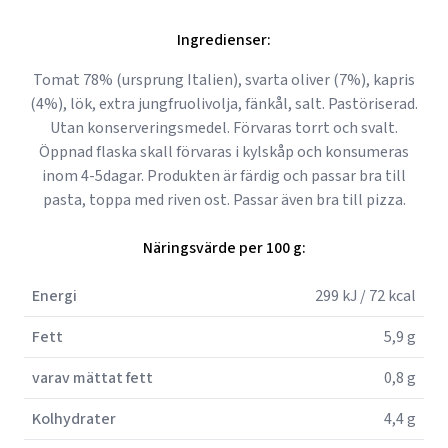
Ingredienser:
Tomat 78% (ursprung Italien), svarta oliver (7%), kapris
(4%), lök, extra jungfruolivolja, fänkål, salt. Pastöriserad.
Utan konserveringsmedel. Förvaras torrt och svalt.
Öppnad flaska skall förvaras i kylskåp och konsumeras
inom 4-5dagar. Produkten är färdig och passar bra till
pasta, toppa med riven ost. Passar även bra till pizza.
Näringsvärde per 100 g:
Energi
299 kJ / 72 kcal
Fett
5,9 g
varav mättat fett
0,8 g
Kolhydrater
4,4 g