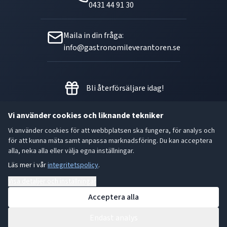
0431 44 91 30
Maila in din fråga:
info@gastronomileverantoren.se
Bli återförsäljare idag!
Vi använder cookies och liknande tekniker
Vi använder cookies för att webbplatsen ska fungera, för analys och
Metallgatan 21 B, 262 72
för att kunna mäta samt anpassa marknadsföring. Du kan acceptera
Ängelholm Orgnr: 556493-5780
alla, neka alla eller välja egna inställningar.
Läs mer i vår
integritetspolicy
.
- God smak är den bästa gåvan.
Visa detaljer och inställningar
Acceptera alla
Endast analys