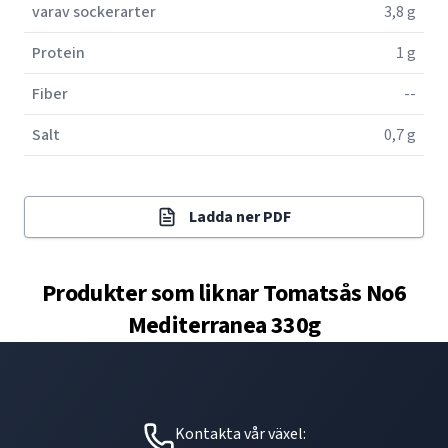
varav sockerarter
3,8 g
Protein
1 g
Fiber
--
Salt
0,7 g
Ladda ner PDF
Produkter som liknar
Tomatsås No6
Mediterranea 330g
Kontakta vår växel: