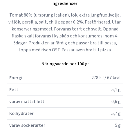
Ingredienser:
Tomat 88% (ursprung Italien), lök, extra jungfruolivolja,
vitlök, persilja, salt, chili peppar 0,2%. Pastöriserad. Utan
konserveringsmedel. Förvaras torrt och svalt. Öppnad
flaska skall förvaras i kylskåp och konsumeras inom 4-
5dagar. Produkten är färdig och passar bra till pasta,
toppa med riven OST. Passar även bra till pizza.
Näringsvärde per 100 g:
Energi
278 kJ / 67 kcal
Fett
5,1 g
varav mättat fett
0,6 g
Kolhydrater
5,7 g
varav sockerarter
5 g