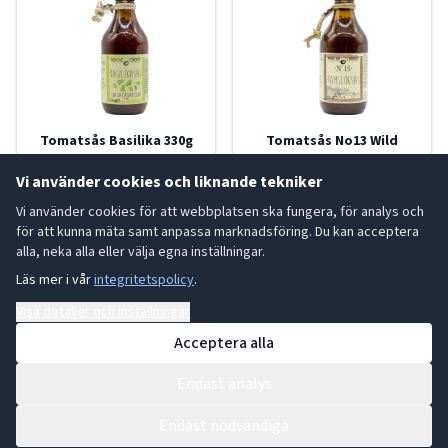
Tomatsås Basilika 330g
Tomatsås No13 Wild
25-640420
Garlic (Ramslök) 330g
Vi använder cookies och liknande tekniker
25-641243
Vi använder cookies för att webbplatsen ska fungera, för analys och
LÄS MER
för att kunna mäta samt anpassa marknadsföring. Du kan acceptera
LÄS MER
alla, neka alla eller välja egna inställningar.
Läs mer i vår
integritetspolicy
.
Visa detaljer och inställningar
La Casa
La Casa
Acceptera alla
Endast analys
Endast nödvändiga