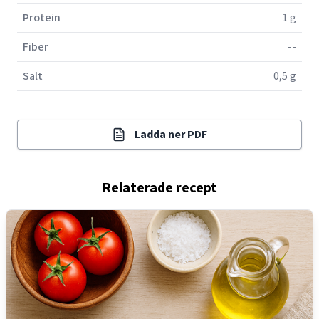
Protein
1 g
Fiber
--
Salt
0,5 g
Ladda ner PDF
Relaterade recept