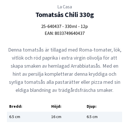
La Casa
Tomatsås Chili 330g
25-640437
-
330ml
-
12p
EAN:
8033749640437
Denna tomatsås är tillagad med Roma-tomater, lök,
vitlök och röd paprika i extra virgin olivolja för att
skapa smaken av hemlagad Arrabbiatasås. Med en
hint av persilja kompletterar denna kryddiga och
syrliga tomatsås alla pastarätter eller pizza med sin
eldiga blandning av trädgårdsfräscha smaker.
Bredd:
Höjd:
Djup:
6.5
cm
16
cm
6.5
cm