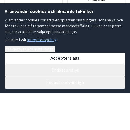
LÄS MER
Vi använder cookies och liknande tekniker
LÄS MER
Vi använder cookies för att webbplatsen ska fungera, för analys och
för att kunna mäta samt anpassa marknadsföring. Du kan acceptera
alla, neka alla eller välja egna inställningar.
Läs mer i vår
integritetspolicy
.
Campofilone
Campofilone
Visa detaljer och inställningar
Acceptera alla
Endast analys
Endast nödvändiga
Pappardelle Äggpasta
Fettuccine Citron
250g
Äggpasta 250g
15-100368
15-186375
LÄS MER
LÄS MER