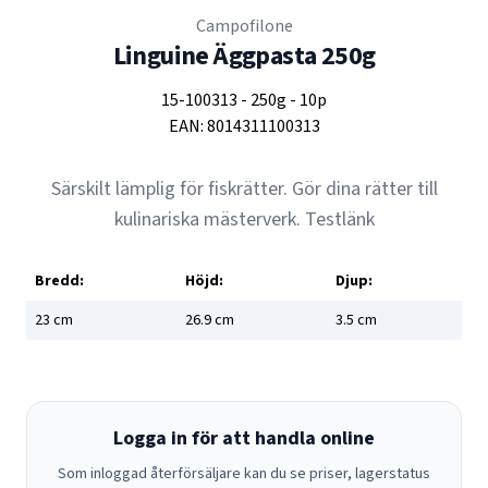
Campofilone
Linguine Äggpasta 250g
15-100313
-
250g
-
10p
EAN:
8014311100313
Särskilt lämplig för fiskrätter. Gör dina rätter till
kulinariska mästerverk.
Testlänk
Bredd:
Höjd:
Djup:
23
cm
26.9
cm
3.5
cm
Logga in för att handla online
Som inloggad återförsäljare kan du se priser, lagerstatus