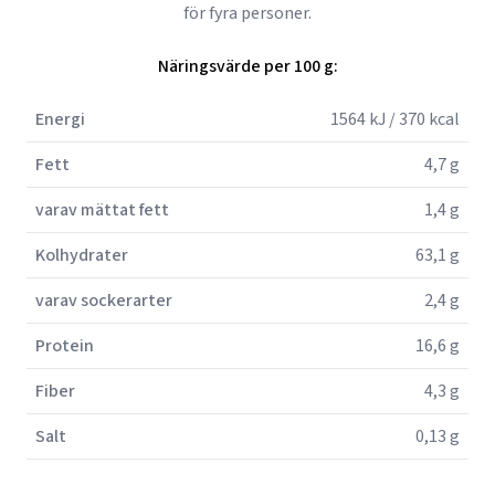
för fyra personer.
Näringsvärde per 100 g:
Energi
1564 kJ / 370 kcal
Fett
4,7 g
varav mättat fett
1,4 g
Kolhydrater
63,1 g
varav sockerarter
2,4 g
Protein
16,6 g
Fiber
4,3 g
Salt
0,13 g