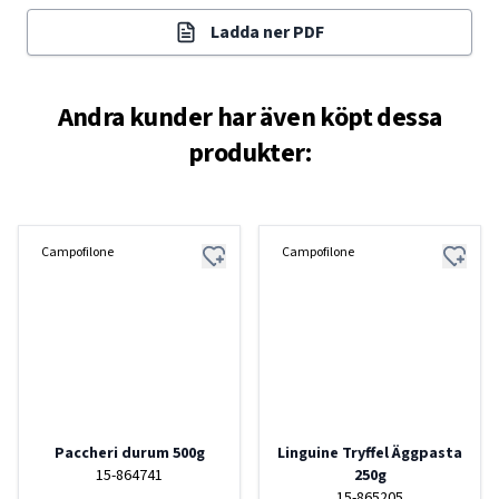
Ladda ner PDF
Andra kunder har även köpt dessa
produkter:
Campofilone
Campofilone
Paccheri durum 500g
Linguine Tryffel Äggpasta
15-864741
250g
15-865205