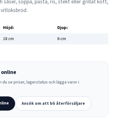
 såser, soppa, pasta, ris, stekt eller grillat kött,
, vitlöksbröd.
Höjd:
Djup:
18
cm
6
cm
 online
 du se priser, lagerstatus och lägga varor i
nline
Ansök om att bli återförsäljare