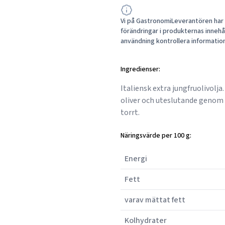
Vi på GastronomiLeverantören har a
förändringar i produkternas innehåll
användning kontrollera informatio
Ingredienser:
Italiensk extra jungfruolivolja
oliver och uteslutande genom 
torrt.
Näringsvärde per 100 g:
Energi
Fett
varav mättat fett
Kolhydrater