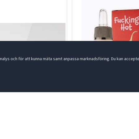
nalys och för att kunna mäta samt anpassa marknadsföring. Du kan acceptera
 Mix 500ml
"Fucking Hot" Olivolja chili 
9
01-004601
R
LÄS MER