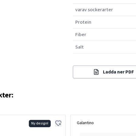
varav sockerarter
Protein
Fiber
Salt
Ladda ner PDF
kter:
Galantino
Ny design!