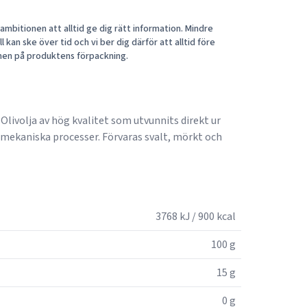
mbitionen att alltid ge dig rätt information. Mindre
 kan ske över tid och vi ber dig därför att alltid före
nen på produktens förpackning.
. Olivolja av hög kvalitet som utvunnits direkt ur
mekaniska processer. Förvaras svalt, mörkt och
3768 kJ / 900 kcal
100 g
15 g
0 g