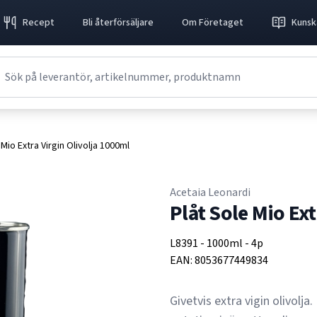
Recept
Bli återförsäljare
Om Företaget
Kunsk
 Mio Extra Virgin Olivolja 1000ml
Acetaia Leonardi
Plåt Sole Mio Ex
L8391
-
1000ml
-
4p
EAN:
8053677449834
Givetvis extra vigin olivolja.