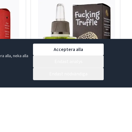
Acceptera alla
 alla, neka alla
Endast analys
Endast nödvändiga
50ml
"Fucking Truffle" Olivolja tryffel 50ml
01-004618
LÄS MER