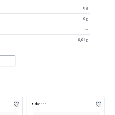
0 g
0 g
--
0,01 g
Galantino