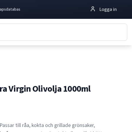
Logga in
apsdatabas
tra Virgin Olivolja 1000ml
 Passar till råa, kokta och grillade grönsaker,