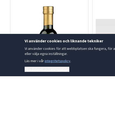
Vi använder cookies och liknande tekniker
Vi använder cookies för att webbplatsen ska fungera, för a
eller välja egna inställningar.
Läs mer i vår
integritetspolicy
.
Visa detaljer och inställningar
Olivolja Arbequina 250ml
Fantasia
01-004277
01-00097
LÄS MER
LÄS ME