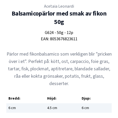
Acetaia Leonardi
Balsamicopärlor med smak av fikon
50g
G624
-
50g
-
12p
EAN:
8053676823611
Pärlor med fikonbalsamico som verkligen blir "pricken
över i:et". Perfekt på: kött, ost, carpaccio, foie gras,
tartar, fisk, plockmat, aptitretare, blandade sallader,
råa eller kokta grönsaker, potatis, frukt, glass,
desserter.
Bredd:
Höjd:
Djup:
6
cm
4.5
cm
6
cm