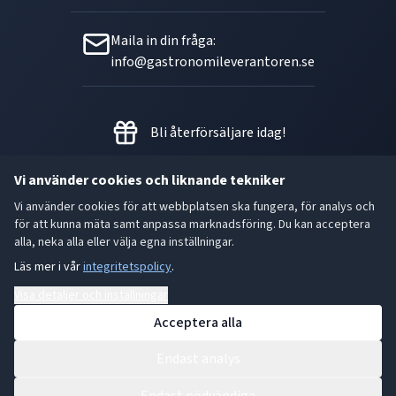
Maila in din fråga:
info@gastronomileverantoren.se
Bli återförsäljare idag!
Vi använder cookies och liknande tekniker
Vi använder cookies för att webbplatsen ska fungera, för analys och
Metallgatan 21 B, 262 72
för att kunna mäta samt anpassa marknadsföring. Du kan acceptera
Ängelholm Orgnr: 556493-5780
alla, neka alla eller välja egna inställningar.
Läs mer i vår
integritetspolicy
.
- God smak är den bästa gåvan.
Visa detaljer och inställningar
Acceptera alla
Endast analys