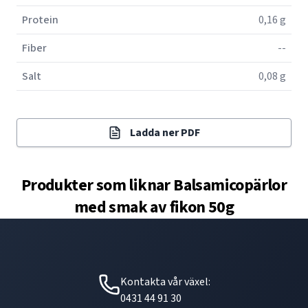
Protein
0,16 g
Fiber
--
Salt
0,08 g
Ladda ner PDF
Produkter som liknar
Balsamicopärlor
med smak av fikon 50g
Kontakta vår växel:
0431 44 91 30