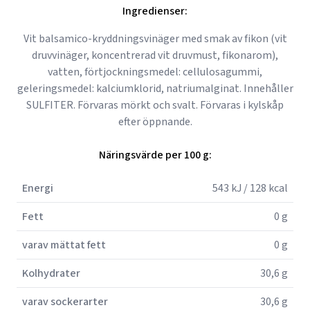
Ingredienser:
Vit balsamico-kryddningsvinäger med smak av fikon (vit
druvvinäger, koncentrerad vit druvmust, fikonarom),
vatten, förtjockningsmedel: cellulosagummi,
geleringsmedel: kalciumklorid, natriumalginat. Innehåller
SULFITER. Förvaras mörkt och svalt. Förvaras i kylskåp
efter öppnande.
Näringsvärde per 100 g:
Energi
543 kJ / 128 kcal
Fett
0 g
varav mättat fett
0 g
Kolhydrater
30,6 g
varav sockerarter
30,6 g