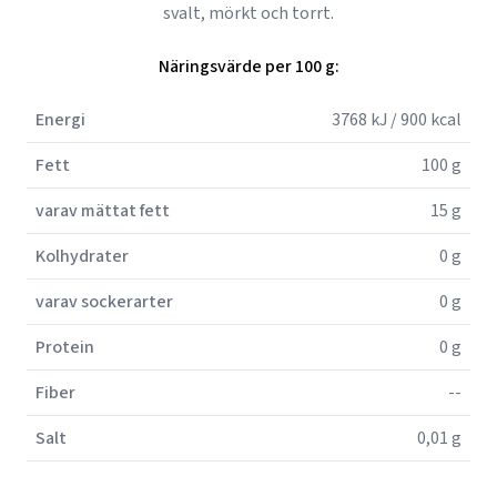
svalt, mörkt och torrt.
Näringsvärde per 100 g:
Energi
3768 kJ / 900 kcal
Fett
100 g
varav mättat fett
15 g
Kolhydrater
0 g
varav sockerarter
0 g
Protein
0 g
Fiber
--
Salt
0,01 g