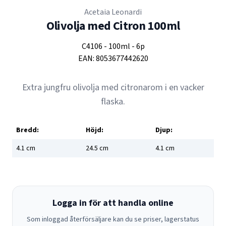
Acetaia Leonardi
Olivolja med Citron 100ml
C4106
-
100ml
-
6p
EAN:
8053677442620
Extra jungfru olivolja med citronarom i en vacker
flaska.
Bredd:
Höjd:
Djup:
4.1
cm
24.5
cm
4.1
cm
Logga in för att handla online
Som inloggad återförsäljare kan du se priser, lagerstatus