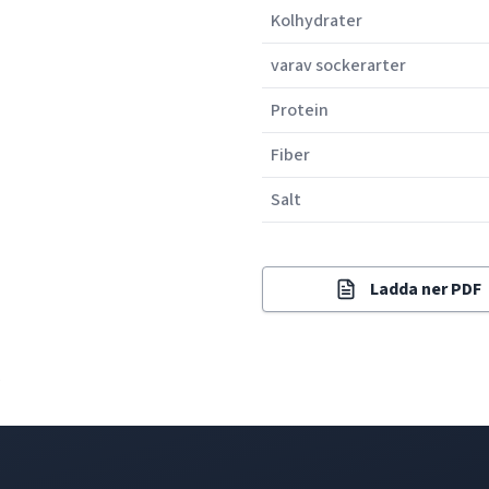
Kolhydrater
varav sockerarter
Protein
Fiber
Salt
Ladda ner PDF