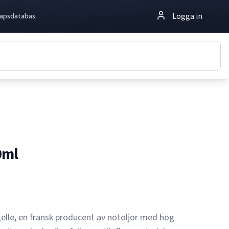
Logga in
apsdatabas
0ml
elle, en fransk producent av nötoljor med hög