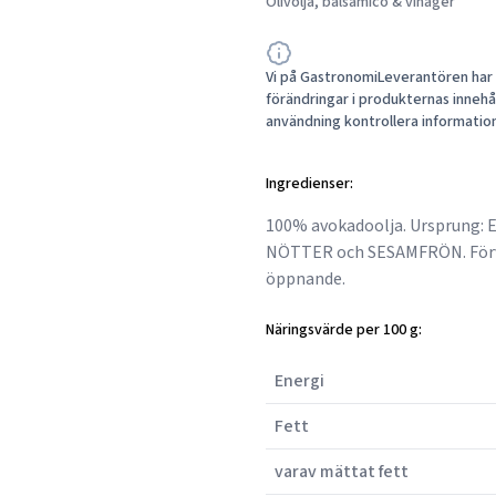
Olivolja, balsamico & vinäger
Vi på GastronomiLeverantören har a
förändringar i produkternas innehåll
användning kontrollera informatio
Ingredienser:
100% avokadoolja. Ursprung: EU
NÖTTER och SESAMFRÖN. Förvar
öppnande.
Näringsvärde per 100 g:
Energi
Fett
varav mättat fett