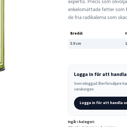
expertis. Precis som olivolj
enkelomättade fetter som b
de fria radikalerna som ska
Bredd:
5.9
cm
1
Logga in för att handla
Som inloggad återförsäljare kan
varukorgen.
Logga in för att handla o
Ingår i kategori: