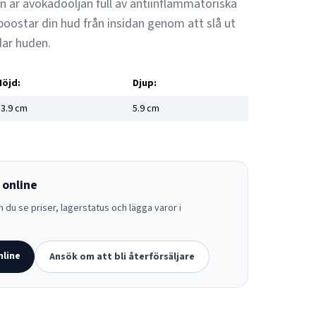
an är avokadooljan full av antiinflammatoriska
oostar din hud från insidan genom att slå ut
dar huden.
Höjd:
Djup:
3.9
cm
5.9
cm
 online
 du se priser, lagerstatus och lägga varor i
nline
Ansök om att bli återförsäljare