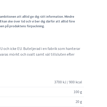
mbitionen att alltid ge dig rätt information. Mindre
 kan ske över tid och vi ber dig därför att alltid före
nen på produktens förpackning.
 och icke EU. Buteljerad i en fabrik som hanterar
as mörkt och svalt samt väl tillsluten efter
3700 kJ / 900 kcal
100 g
20 g