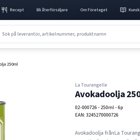
Recept
Bli återförsäljare
Om Företaget
Kunsk
lja 250ml
La Tourangelle
Avokadoolja 25
02-000726
-
250ml
-
6p
EAN:
3245270000726
Avokadoolja frånLa Tourang