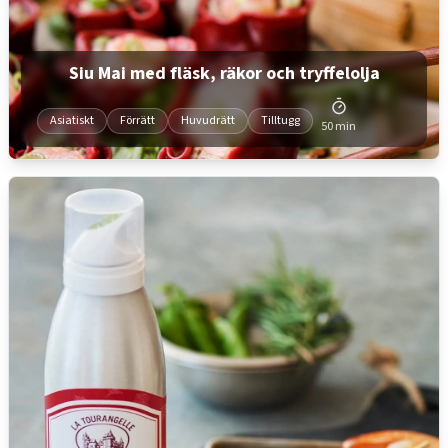
Siu Mai med fläsk, räkor och tryffelolja
Asiatiskt
Förrätt
Huvudrätt
Tilltugg
50 min