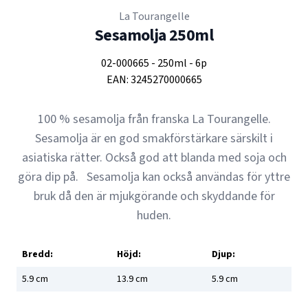
La Tourangelle
Sesamolja 250ml
02-000665
-
250ml
-
6p
EAN:
3245270000665
100 % sesamolja från franska La Tourangelle.
Sesamolja är en god smakförstärkare särskilt i
asiatiska rätter. Också god att blanda med soja och
göra dip på. Sesamolja kan också användas för yttre
bruk då den är mjukgörande och skyddande för
huden.
Bredd:
Höjd:
Djup:
5.9
cm
13.9
cm
5.9
cm