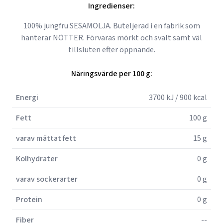
Ingredienser:
100% jungfru SESAMOLJA. Buteljerad i en fabrik som
hanterar NÖTTER. Förvaras mörkt och svalt samt väl
tillsluten efter öppnande.
Näringsvärde per 100 g:
Energi
3700 kJ / 900 kcal
Fett
100 g
varav mättat fett
15 g
Kolhydrater
0 g
varav sockerarter
0 g
Protein
0 g
Fiber
--